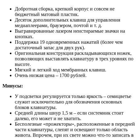
Добротная сборка, крепкий корпус и совсем не
бюджетный матовый пластик.
Десяток дополнительных клавиш для управления
медиаплеерами, браузером, почтой и т. д.
Выгравированные лазером неистираемые значки на
кнопках.
Поддержка 19 одновременных нажатий (более чем
достаточный запас для двух рук).
Оригинальная конструкция раскладывающихся ножек,
позволяющих выставлять клавиатуру в трех уровнях по
высоте.
Мягкий и легкий ход мембранных клавиш.
Очень низкая цена – 1700 рублей.
Минусы:
У подсветки регулируется только яркость – семицветье
служит исключительно для обозначения основных
блоков клавиатуры.
Средней длины шнур 1,5 м – если системник стоит
далеко, его может и не хватить.
Бесполезные «прожекторы», расположенные в передней
части клавиатуры, слепят и освещают только область
живота. Впрочем, при их свете можно что-то записать в