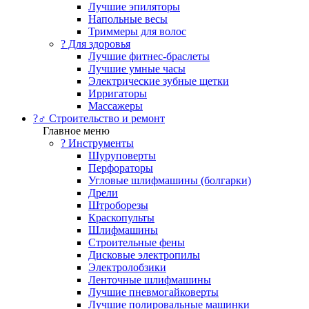
Лучшие эпиляторы
Напольные весы
Триммеры для волос
? Для здоровья
Лучшие фитнес-браслеты
Лучшие умные часы
Электрические зубные щетки
Ирригаторы
Массажеры
?‍♂️ Строительство и ремонт
Главное меню
?️ Инструменты
Шуруповерты
Перфораторы
Угловые шлифмашины (болгарки)
Дрели
Штроборезы
Краскопульты
Шлифмашины
Строительные фены
Дисковые электропилы
Электролобзики
Ленточные шлифмашины
Лучшие пневмогайковерты
Лучшие полировальные машинки