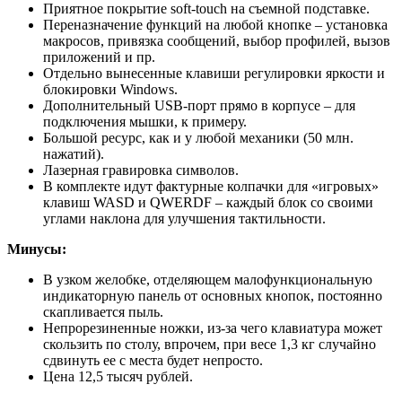
Приятное покрытие soft-touch на съемной подставке.
Переназначение функций на любой кнопке – установка
макросов, привязка сообщений, выбор профилей, вызов
приложений и пр.
Отдельно вынесенные клавиши регулировки яркости и
блокировки Windows.
Дополнительный USB-порт прямо в корпусе – для
подключения мышки, к примеру.
Большой ресурс, как и у любой механики (50 млн.
нажатий).
Лазерная гравировка символов.
В комплекте идут фактурные колпачки для «игровых»
клавиш WASD и QWERDF – каждый блок со своими
углами наклона для улучшения тактильности.
Минусы:
В узком желобке, отделяющем малофункциональную
индикаторную панель от основных кнопок, постоянно
скапливается пыль.
Непрорезиненные ножки, из-за чего клавиатура может
скользить по столу, впрочем, при весе 1,3 кг случайно
сдвинуть ее с места будет непросто.
Цена 12,5 тысяч рублей.