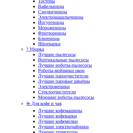
Тостеры
Вафельницы
Сэндвичницы
Электрошашлычницы
Йогуртницы
Мороженицы
Фритюрницы
Блинницы
Яйцеварки
? Уборка
Лучшие пылесосы
Вертикальные пылесосы
Лучшие роботы-пылесосы
Роботы-мойщики окон
Лучшие пароочистители
Лучшие паровые швабры
Электровеники
Стеклоочистители
Моющие роботы-пылесосы
☕ Для кофе и чая
Лучшие кофемашины
Лучшие кофеварки
Лучшие кофемолки
Лучшие электрочайники
Лучшие термопоты