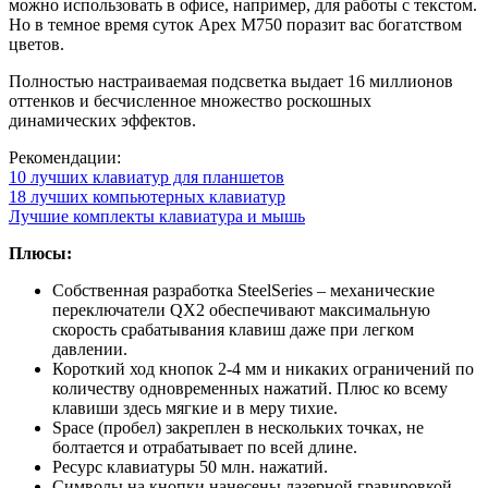
можно использовать в офисе, например, для работы с текстом.
Но в темное время суток Apex M750 поразит вас богатством
цветов.
Полностью настраиваемая подсветка выдает 16 миллионов
оттенков и бесчисленное множество роскошных
динамических эффектов.
Рекомендации:
10 лучших клавиатур для планшетов
18 лучших компьютерных клавиатур
Лучшие комплекты клавиатура и мышь
Плюсы:
Собственная разработка SteelSeries – механические
переключатели QX2 обеспечивают максимальную
скорость срабатывания клавиш даже при легком
давлении.
Короткий ход кнопок 2-4 мм и никаких ограничений по
количеству одновременных нажатий. Плюс ко всему
клавиши здесь мягкие и в меру тихие.
Space (пробел) закреплен в нескольких точках, не
болтается и отрабатывает по всей длине.
Ресурс клавиатуры 50 млн. нажатий.
Символы на кнопки нанесены лазерной гравировкой,