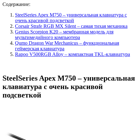
Содержание:
SteelSeries Apex M750 – универсальная клавиатура с
очень красивой подсветкой
Cоrsair Strafe RGB MX Silent – самая тихая механика
Genius Scorpion K20 – мембранная модель для
мультимедийного компьютера
Qumo Dragon War Mechanicus – функциональная
геймерская клавиатура
Rapoo V500RGB Alloy – компактная TKL-клавиатура
SteelSeries Apex M750 – универсальная
клавиатура с очень красивой
подсветкой