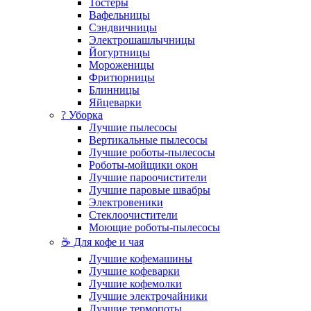
Тостеры
Вафельницы
Сэндвичницы
Электрошашлычницы
Йогуртницы
Мороженицы
Фритюрницы
Блинницы
Яйцеварки
? Уборка
Лучшие пылесосы
Вертикальные пылесосы
Лучшие роботы-пылесосы
Роботы-мойщики окон
Лучшие пароочистители
Лучшие паровые швабры
Электровеники
Стеклоочистители
Моющие роботы-пылесосы
☕ Для кофе и чая
Лучшие кофемашины
Лучшие кофеварки
Лучшие кофемолки
Лучшие электрочайники
Лучшие термопоты