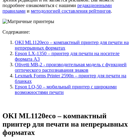
подробнее ознакомиться с нашими
редакционными
правилами
и
методологией составления рейтингов
.
Содержание:
OKI ML1120eco – компактный принтер для печати на
непрерывных форматах
Epson LX-1350 – принтер для печати на носителе
формата А3
Olivetti MB-2 - производительная модель с функцией
оптического распознавания знаков
Lexmark Forms Printer 2590n – принтер для печати на
бланках
Epson LQ-50 – мобильный принтер с широкими
возможностями печати
OKI ML1120eco – компактный
принтер для печати на непрерывных
форматах