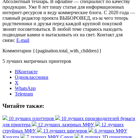
Абсолютный технарь. В офлайне — специалист по качеству
продукции. Уже 8 лет пишу статьи для информационных
интернет-ресурсов и веду коммерческие блоги. С 2020 года —
главный редактор проекта ВЫБОРОВЕД, из-за чего теперь
родственники и друзья перед каждой крупной покупкой
звонят посоветоваться. В любой теме стараюсь находить
подводные камни и вытаскивать их на свет. Контакт для
связи:
E-mail
Комментарии
{{pagination.total_with_children}}
5 лучших матричных принтеров
ВКонтакте
Одноклассники
X
WhatsApp
Telegram
Читайте также:
10 лучших плоттеров
10 лучших производителей бумаги
для принтера
12 лучших лазерных МФУ
12 лучших
струйных МФУ
13 лучших шредеров
6 лучших МФУ
Kyocera
7 лучших МФУ Canon
8 лучших 3D принтеров