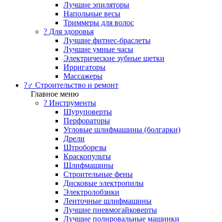
Лучшие эпиляторы
Напольные весы
Триммеры для волос
? Для здоровья
Лучшие фитнес-браслеты
Лучшие умные часы
Электрические зубные щетки
Ирригаторы
Массажеры
?‍♂️ Строительство и ремонт
Главное меню
?️ Инструменты
Шуруповерты
Перфораторы
Угловые шлифмашины (болгарки)
Дрели
Штроборезы
Краскопульты
Шлифмашины
Строительные фены
Дисковые электропилы
Электролобзики
Ленточные шлифмашины
Лучшие пневмогайковерты
Лучшие полировальные машинки