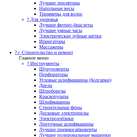
Лучшие эпиляторы
Напольные весы
Триммеры для волос
? Для здоровья
Лучшие фитнес-браслеты
Лучшие умные часы
Электрические зубные щетки
Ирригаторы
Массажеры
?‍♂️ Строительство и ремонт
Главное меню
?️ Инструменты
Шуруповерты
Перфораторы
Угловые шлифмашины (болгарки)
Дрели
Штроборезы
Краскопульты
Шлифмашины
Строительные фены
Дисковые электропилы
Электролобзики
Ленточные шлифмашины
Лучшие пневмогайковерты
Лучшие полировальные машинки