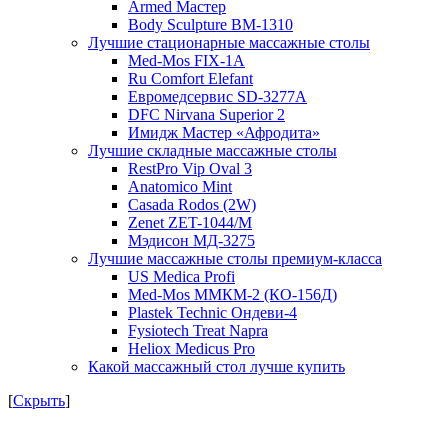
Armed Мастер
Body Sculpture BM-1310
Лучшие стационарные массажные столы
Med-Mos FIX-1A
Ru Comfort Elefant
Евромедсервис SD-3277A
DFC Nirvana Superior 2
Имидж Мастер «Афродита»
Лучшие складные массажные столы
RestPro Vip Oval 3
Anatomico Mint
Casada Rodos (2W)
Zenet ZET-1044/M
Мэдисон МД-3275
Лучшие массажные столы премиум-класса
US Medica Profi
Med-Mos ММКМ-2 (КО-156Д)
Plastek Technic Ондеви-4
Fysiotech Treat Napra
Heliox Medicus Pro
Какой массажный стол лучше купить
[
Скрыть
]