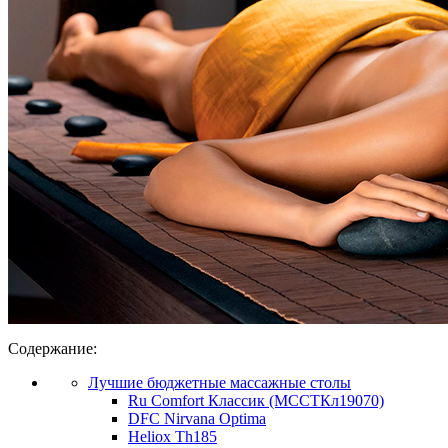
Содержание:
Лучшие бюджетные массажные столы
Ru Comfort Классик (МССТКл19070)
DFC Nirvana Optima
Heliox Th185