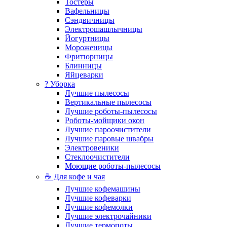
Тостеры
Вафельницы
Сэндвичницы
Электрошашлычницы
Йогуртницы
Мороженицы
Фритюрницы
Блинницы
Яйцеварки
? Уборка
Лучшие пылесосы
Вертикальные пылесосы
Лучшие роботы-пылесосы
Роботы-мойщики окон
Лучшие пароочистители
Лучшие паровые швабры
Электровеники
Стеклоочистители
Моющие роботы-пылесосы
☕ Для кофе и чая
Лучшие кофемашины
Лучшие кофеварки
Лучшие кофемолки
Лучшие электрочайники
Лучшие термопоты