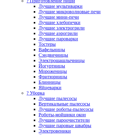
? Приготовление пищи
Лучшие мультиварки
Лучшие микроволновые печи
Лучшие мини-печи
Лучшие хлебопечки
Лучшие электрогрили
Лучшие аэрогрили
Лучшие пароварки
Тостеры
Вафельницы
Сэндвичницы
Электрошашлычницы
Йогуртницы
Мороженицы
Фритюрницы
Блинницы
Яйцеварки
? Уборка
Лучшие пылесосы
Вертикальные пылесосы
Лучшие роботы-пылесосы
Роботы-мойщики окон
Лучшие пароочистители
Лучшие паровые швабры
Электровеники