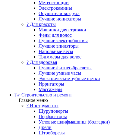
Метеостанции
Электрокамины
Осушители воздуха
Лучшие ионизаторы
? Для красоты
Машинки для стрижки
Фены для волос
Лучшие электробритвы
Лучшие эпиляторы
Напольные весы
Триммеры для волос
? Для здоровья
Лучшие фитнес-браслеты
Лучшие умные часы
Электрические зубные щетки
Ирригаторы
Массажеры
?‍♂️ Строительство и ремонт
Главное меню
?️ Инструменты
Шуруповерты
Перфораторы
Угловые шлифмашины (болгарки)
Дрели
Штроборезы