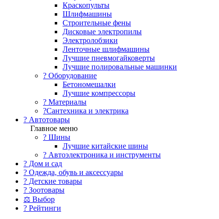
Краскопульты
Шлифмашины
Строительные фены
Дисковые электропилы
Электролобзики
Ленточные шлифмашины
Лучшие пневмогайковерты
Лучшие полировальные машинки
?️ Оборудование
Бетономешалки
Лучшие компрессоры
? Материалы
?Сантехника и электрика
? Автотовары
Главное меню
? Шины
Лучшие китайские шины
? Автоэлектроника и инструменты
? Дом и сад
? Одежда, обувь и аксессуары
? Детские товары
? Зоотовары
⚖ Выбор
? Рейтинги