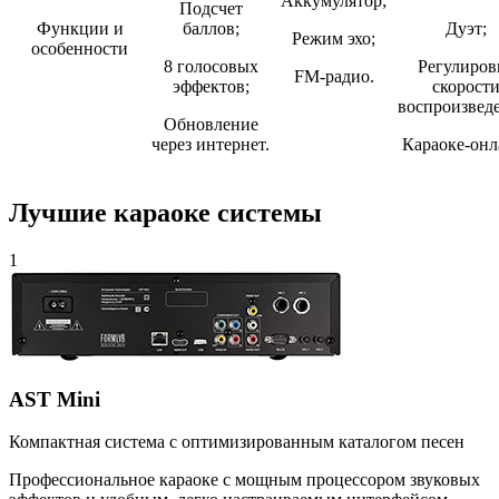
Аккумулятор;
Подсчет
Функции и
баллов;
Дуэт;
Режим эхо;
особенности
8 голосовых
Регулиров
FM-радио.
эффектов;
скорост
воспроизвед
Обновление
через интернет.
Караоке-онл
Лучшие караоке системы
1
AST Mini
Компактная система с оптимизированным каталогом песен
Профессиональное караоке с мощным процессором звуковых