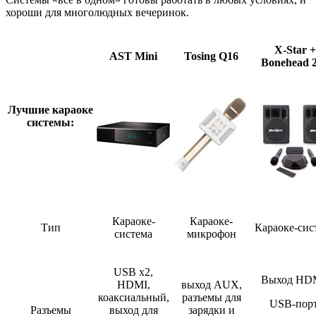
хороши для многолюдных вечеринок.
X-Star +
AST Mini
Tosing
Q
16
Bonehead 
Лучшие караоке
системы:
Караоке-
Караоке-
Тип
Караоке-сис
система
микрофон
USB x2,
Выход HD
HDMI,
выход AUX,
коаксиальный,
разъемы для
USB-порт
Разъемы
выход для
зарядки и