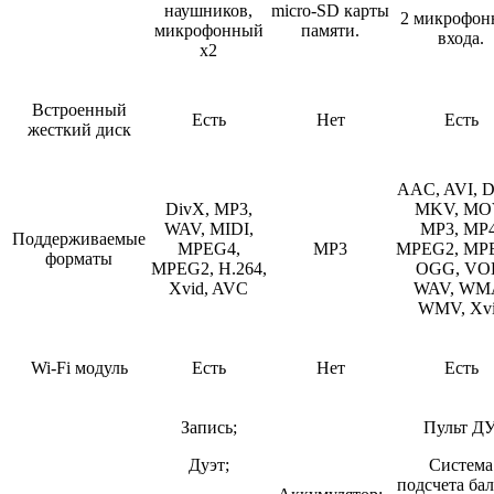
наушников,
micro-SD карты
2 микрофон
микрофонный
памяти.
входа.
x2
Встроенный
Есть
Нет
Есть
жесткий диск
AAC, AVI, D
DivX, MP3,
MKV, MO
WAV, MIDI,
MP3, MP4
Поддерживаемые
MPEG4,
MP3
MPEG2, MP
форматы
MPEG2, H.264,
OGG, VO
Xvid, AVC
WAV, WM
WMV, Xv
Wi-Fi модуль
Есть
Нет
Есть
Запись;
Пульт ДУ
Дуэт;
Система
подсчета бал