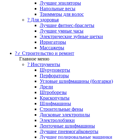
Лучшие эпиляторы
Напольные весы
Триммеры для волос
? Для здоровья
Лучшие фитнес-браслеты
Лучшие умные часы
Электрические зубные щетки
Ирригаторы
Массажеры
?‍♂️ Строительство и ремонт
Главное меню
?️ Инструменты
Шуруповерты
Перфораторы
Угловые шлифмашины (болгарки)
Дрели
Штроборезы
Краскопульты
Шлифмашины
Строительные фены
Дисковые электропилы
Электролобзики
Ленточные шлифмашины
Лучшие пневмогайковерты
Лучшие полировальные машинки