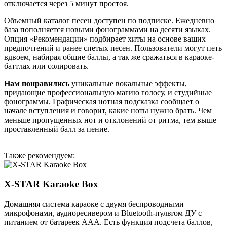
отключается через 5 минут простоя.
Объемный каталог песен доступен по подписке. Ежедневно
база пополняется новыми фонограммами на десяти языках.
Опция «Рекомендации» подбирает хиты на основе ваших
предпочтений и ранее спетых песен. Пользователи могут петь
вдвоем, набирая общие баллы, а так же сражаться в караоке-
баттлах или солировать.
Нам понравились
уникальные вокальные эффекты,
придающие профессиональную магию голосу, и студийные
фонограммы. Графическая нотная подсказка сообщает о
начале вступления и говорит, какие ноты нужно брать. Чем
меньше пропущенных нот и отклонений от ритма, тем выше
проставленный балл за пение.
Также рекомендуем:
X-STAR Karaoke Box
Домашняя система караоке с двумя беспроводными
микрофонами, аудиоресивером и Bluetooth-пультом ДУ с
питанием от батареек ААА. Есть функция подсчета баллов,