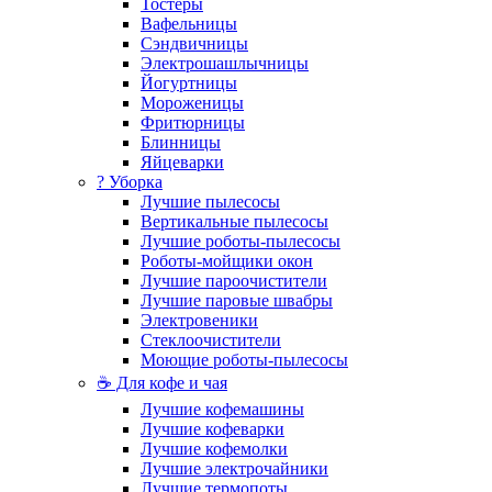
Тостеры
Вафельницы
Сэндвичницы
Электрошашлычницы
Йогуртницы
Мороженицы
Фритюрницы
Блинницы
Яйцеварки
? Уборка
Лучшие пылесосы
Вертикальные пылесосы
Лучшие роботы-пылесосы
Роботы-мойщики окон
Лучшие пароочистители
Лучшие паровые швабры
Электровеники
Стеклоочистители
Моющие роботы-пылесосы
☕ Для кофе и чая
Лучшие кофемашины
Лучшие кофеварки
Лучшие кофемолки
Лучшие электрочайники
Лучшие термопоты