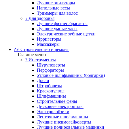
Лучшие эпиляторы
Напольные весы
Триммеры для волос
? Для здоровья
Лучшие фитнес-браслеты
Лучшие умные часы
Электрические зубные щетки
Ирригаторы
Массажеры
?‍♂️ Строительство и ремонт
Главное меню
?️ Инструменты
Шуруповерты
Перфораторы
Угловые шлифмашины (болгарки)
Дрели
Штроборезы
Краскопульты
Шлифмашины
Строительные фены
Дисковые электропилы
Электролобзики
Ленточные шлифмашины
Лучшие пневмогайковерты
Лучшие полировальные машинки