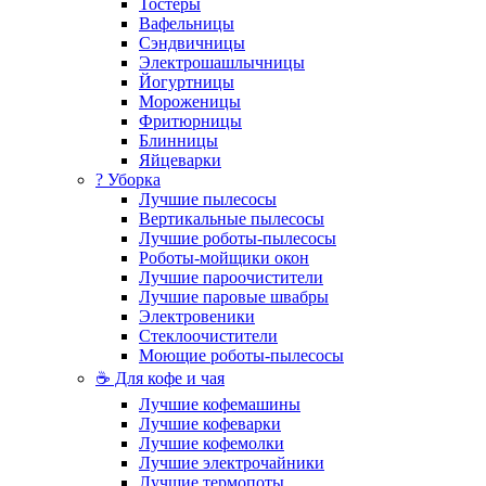
Тостеры
Вафельницы
Сэндвичницы
Электрошашлычницы
Йогуртницы
Мороженицы
Фритюрницы
Блинницы
Яйцеварки
? Уборка
Лучшие пылесосы
Вертикальные пылесосы
Лучшие роботы-пылесосы
Роботы-мойщики окон
Лучшие пароочистители
Лучшие паровые швабры
Электровеники
Стеклоочистители
Моющие роботы-пылесосы
☕ Для кофе и чая
Лучшие кофемашины
Лучшие кофеварки
Лучшие кофемолки
Лучшие электрочайники
Лучшие термопоты