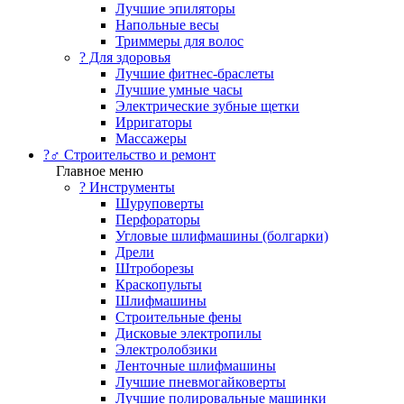
Лучшие эпиляторы
Напольные весы
Триммеры для волос
? Для здоровья
Лучшие фитнес-браслеты
Лучшие умные часы
Электрические зубные щетки
Ирригаторы
Массажеры
?‍♂️ Строительство и ремонт
Главное меню
?️ Инструменты
Шуруповерты
Перфораторы
Угловые шлифмашины (болгарки)
Дрели
Штроборезы
Краскопульты
Шлифмашины
Строительные фены
Дисковые электропилы
Электролобзики
Ленточные шлифмашины
Лучшие пневмогайковерты
Лучшие полировальные машинки