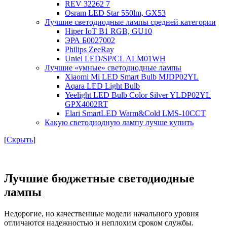
REV 32262 7
Osram LED Star 550lm, GX53
Лучшие светодиодные лампы средней категории
Hiper IoT B1 RGB, GU10
ЭРА Б0027002
Philips ZeeRay
Uniel LED/SP/CL ALM01WH
Лучшие «умные» светодиодные лампы
Xiaomi Mi LED Smart Bulb MJDP02YL
Aqara LED Light Bulb
Yeelight LED Bulb Color Silver YLDP02YL
GPX4002RT
Elari SmartLED Warm&Cold LMS-10CCT
Какую светодиодную лампу лучше купить
[
Скрыть
]
Лучшие бюджетные светодиодные
лампы
Недорогие, но качественные модели начального уровня
отличаются надежностью и неплохим сроком службы.