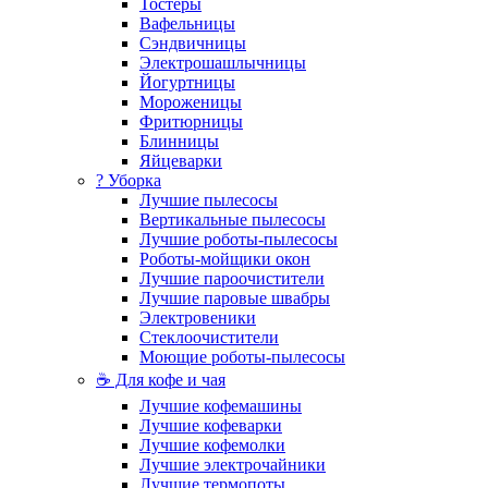
Тостеры
Вафельницы
Сэндвичницы
Электрошашлычницы
Йогуртницы
Мороженицы
Фритюрницы
Блинницы
Яйцеварки
? Уборка
Лучшие пылесосы
Вертикальные пылесосы
Лучшие роботы-пылесосы
Роботы-мойщики окон
Лучшие пароочистители
Лучшие паровые швабры
Электровеники
Стеклоочистители
Моющие роботы-пылесосы
☕ Для кофе и чая
Лучшие кофемашины
Лучшие кофеварки
Лучшие кофемолки
Лучшие электрочайники
Лучшие термопоты