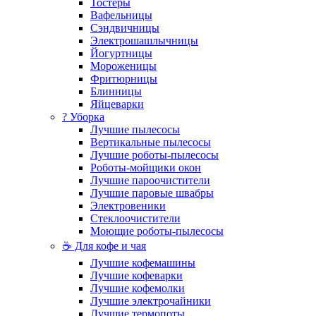
Тостеры
Вафельницы
Сэндвичницы
Электрошашлычницы
Йогуртницы
Мороженицы
Фритюрницы
Блинницы
Яйцеварки
? Уборка
Лучшие пылесосы
Вертикальные пылесосы
Лучшие роботы-пылесосы
Роботы-мойщики окон
Лучшие пароочистители
Лучшие паровые швабры
Электровеники
Стеклоочистители
Моющие роботы-пылесосы
☕ Для кофе и чая
Лучшие кофемашины
Лучшие кофеварки
Лучшие кофемолки
Лучшие электрочайники
Лучшие термопоты