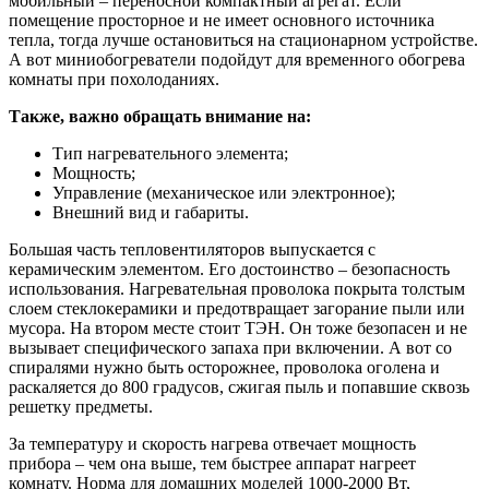
мобильный – переносной компактный агрегат. Если
помещение просторное и не имеет основного источника
тепла, тогда лучше остановиться на стационарном устройстве.
А вот миниобогреватели подойдут для временного обогрева
комнаты при похолоданиях.
Также, важно обращать внимание на:
Тип нагревательного элемента;
Мощность;
Управление (механическое или электронное);
Внешний вид и габариты.
Большая часть тепловентиляторов выпускается с
керамическим элементом. Его достоинство – безопасность
использования. Нагревательная проволока покрыта толстым
слоем стеклокерамики и предотвращает загорание пыли или
мусора. На втором месте стоит ТЭН. Он тоже безопасен и не
вызывает специфического запаха при включении. А вот со
спиралями нужно быть осторожнее, проволока оголена и
раскаляется до 800 градусов, сжигая пыль и попавшие сквозь
решетку предметы.
За температуру и скорость нагрева отвечает мощность
прибора – чем она выше, тем быстрее аппарат нагреет
комнату. Норма для домашних моделей 1000-2000 Вт,