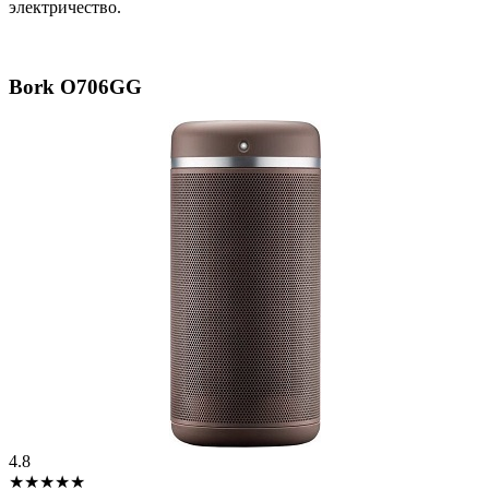
электричество.
Bork O706GG
4.8
★★★★★