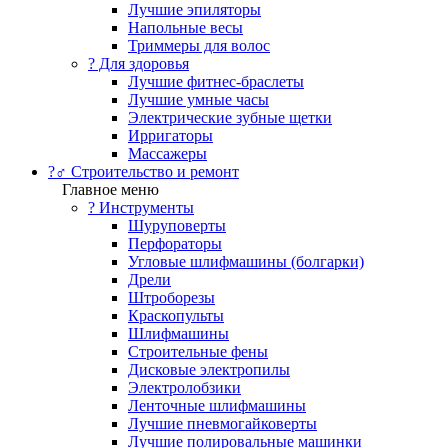
Лучшие эпиляторы
Напольные весы
Триммеры для волос
? Для здоровья
Лучшие фитнес-браслеты
Лучшие умные часы
Электрические зубные щетки
Ирригаторы
Массажеры
?‍♂️ Строительство и ремонт
Главное меню
?️ Инструменты
Шуруповерты
Перфораторы
Угловые шлифмашины (болгарки)
Дрели
Штроборезы
Краскопульты
Шлифмашины
Строительные фены
Дисковые электропилы
Электролобзики
Ленточные шлифмашины
Лучшие пневмогайковерты
Лучшие полировальные машинки