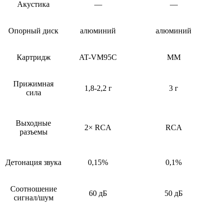
Акустика
—
—
Опорный диск
алюминий
алюминий
Картридж
AT-VM95C
ММ
Прижимная
1,8-2,2 г
3 г
сила
Выходные
2× RCA
RCA
разъемы
Детонация звука
0,15%
0,1%
Соотношение
60 дБ
50 дБ
сигнал/шум