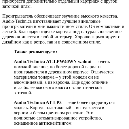
приобрести дополнительно отдельный картридж с другой
заточкой иглы.
Проигрыватель обеспечивает звучание высокого качества.
Audio-Technica изготавливает лучшие виниловые
проигрыватели в минималистичном стиле. Он компактный и
легкий. Благодаря отделке корпуса под натуральное светлое
дерево впишется в любой интерьер. Хорошо гармонирует с
дизайном как в ретро, так и в современном стиле.
Также
рекомендуем
:
Audio
-
Technica
AT
-
LPW
40
WN
walnut
— очень
похожий внешне, но более дорогой вариант
проигрывателя в деревянном корпусе. Отличается
материалом тонарма – у этой модели он не
алюминиевый, а из карбона. Еще одно отличие –
игла более высокого класса с эллиптической
заточкой.
Audio-Technica AT-LP3
— еще более продвинутая
модель. Корпус пластиковый – выпускается в
черном и белом цветовом решении. Это
полностью автоматизированное устройство,
оснащенное антискейтингом.