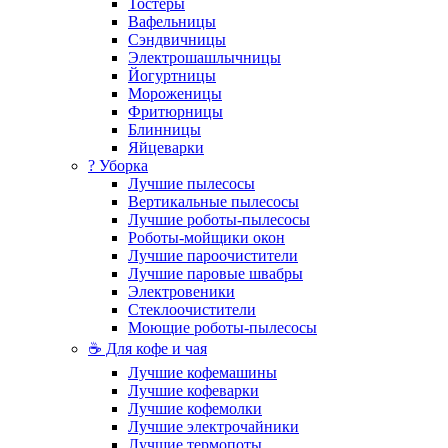
Тостеры
Вафельницы
Сэндвичницы
Электрошашлычницы
Йогуртницы
Мороженицы
Фритюрницы
Блинницы
Яйцеварки
? Уборка
Лучшие пылесосы
Вертикальные пылесосы
Лучшие роботы-пылесосы
Роботы-мойщики окон
Лучшие пароочистители
Лучшие паровые швабры
Электровеники
Стеклоочистители
Моющие роботы-пылесосы
☕ Для кофе и чая
Лучшие кофемашины
Лучшие кофеварки
Лучшие кофемолки
Лучшие электрочайники
Лучшие термопоты