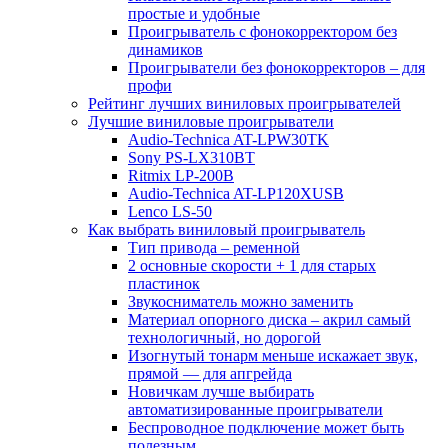
простые и удобные
Проигрыватель с фонокорректором без
динамиков
Проигрыватели без фонокорректоров – для
профи
Рейтинг лучших виниловых проигрывателей
Лучшие виниловые проигрыватели
Audio-Technica AT-LPW30TK
Sony PS-LX310BT
Ritmix LP-200B
Audio-Technica AT-LP120XUSB
Lenco LS-50
Как выбрать виниловый проигрыватель
Тип привода – ременной
2 основные скорости + 1 для старых
пластинок
Звукосниматель можно заменить
Материал опорного диска – акрил самый
технологичный, но дорогой
Изогнутый тонарм меньше искажает звук,
прямой — для апгрейда
Новичкам лучше выбирать
автоматизированные проигрыватели
Беспроводное подключение может быть
полезным