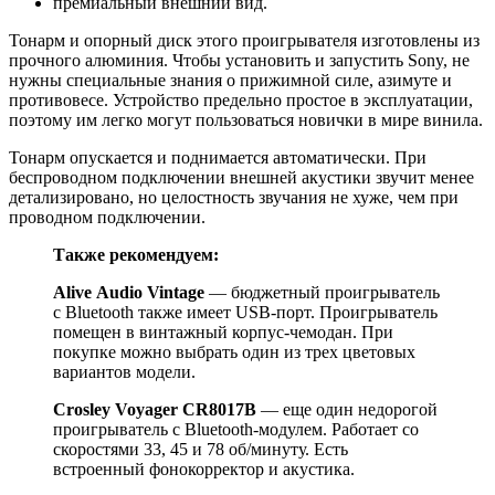
премиальный внешний вид.
Тонарм и опорный диск этого проигрывателя изготовлены из
прочного алюминия. Чтобы установить и запустить Sony, не
нужны специальные знания о прижимной силе, азимуте и
противовесе. Устройство предельно простое в эксплуатации,
поэтому им легко могут пользоваться новички в мире винила.
Тонарм опускается и поднимается автоматически. При
беспроводном подключении внешней акустики звучит менее
детализировано, но целостность звучания не хуже, чем при
проводном подключении.
Также рекомендуем:
Alive
Audio
Vintage
— бюджетный проигрыватель
с Bluetooth также имеет USB-порт. Проигрыватель
помещен в винтажный корпус-чемодан. При
покупке можно выбрать один из трех цветовых
вариантов модели.
Crosley Voyager CR8017B
— еще один недорогой
проигрыватель с Bluetooth-модулем. Работает со
скоростями 33, 45 и 78 об/минуту. Есть
встроенный фонокорректор и акустика.