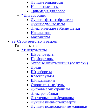
Лучшие эпиляторы
Напольные весы
Триммеры для волос
? Для здоровья
Лучшие фитнес-браслеты
Лучшие умные часы
Электрические зубные щетки
Ирригаторы
Массажеры
?‍♂️ Строительство и ремонт
Главное меню
?️ Инструменты
Шуруповерты
Перфораторы
Угловые шлифмашины (болгарки)
Дрели
Штроборезы
Краскопульты
Шлифмашины
Строительные фены
Дисковые электропилы
Электролобзики
Ленточные шлифмашины
Лучшие пневмогайковерты
Лучшие полировальные машинки