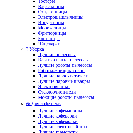
Тостеры
Вафельницы
Сэндвичницы
Электрошашлычницы
Йогуртницы
Мороженицы
Фритюрницы
Блинницы
Яйцеварки
? Уборка
Лучшие пылесосы
Вертикальные пылесосы
Лучшие роботы-пылесосы
Роботы-мойщики окон
Лучшие пароочистители
Лучшие паровые швабры
Электровеники
Стеклоочистители
Моющие роботы-пылесосы
☕ Для кофе и чая
Лучшие кофемашины
Лучшие кофеварки
Лучшие кофемолки
Лучшие электрочайники
Лучшие термопоты