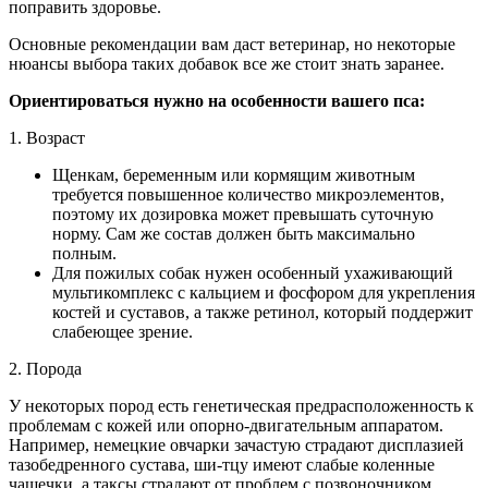
поправить здоровье.
Основные рекомендации вам даст ветеринар, но некоторые
нюансы выбора таких добавок все же стоит знать заранее.
Ориентироваться нужно на особенности вашего пса:
1.
Возраст
Щенкам, беременным или кормящим животным
требуется повышенное количество микроэлементов,
поэтому их дозировка может превышать суточную
норму. Сам же состав должен быть максимально
полным.
Для пожилых собак нужен особенный ухаживающий
мультикомплекс с кальцием и фосфором для укрепления
костей и суставов, а также ретинол, который поддержит
слабеющее зрение.
2.
Порода
У некоторых пород есть генетическая предрасположенность к
проблемам с кожей или опорно-двигательным аппаратом.
Например, немецкие овчарки зачастую страдают дисплазией
тазобедренного сустава, ши-тцу имеют слабые коленные
чашечки, а таксы страдают от проблем с позвоночником.