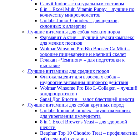
Canvit Junior – с натуральным составом
8 in 1 Excel Multi Vitamin Puppy – лучшие по
количеству микроэлементов
Unitabs Junior Complex – для щенков,
склонных к аллергии
Лучшие витамины для собак мелких пород
Фармавит Актив – лучший мультикомплекс
для мелких песиков
Wolmar Winsome Pro Bio Booster Ca Mini –
хорошее пищеварение и крепкий скелет
Гелакан «Чемпион» – для подготовки к
выставке
Лучшие витамины для средних пород
Фитокальцевит для взрослых собак –
недорогие витамины широкого действия
Wolmar Winsome Pro Bio L-Collagen – лучший
хондропротектор
Sanal Дог Биотин – залог блестящей шерсти
Лучшие витамины для собак крупных пород
Unitabs ImmunoComplex – мультикомплекс
для укрепления иммунитета
8 in 1 Excel Brewer's Yeast – для здоровой
шерсти
Beaphar Top 10 Chondro Treat – профилактика
заболеваний суставов