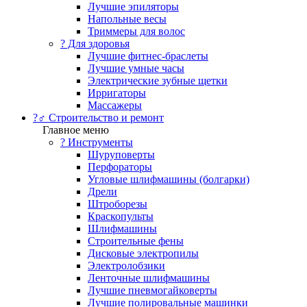
Лучшие эпиляторы
Напольные весы
Триммеры для волос
? Для здоровья
Лучшие фитнес-браслеты
Лучшие умные часы
Электрические зубные щетки
Ирригаторы
Массажеры
?‍♂️ Строительство и ремонт
Главное меню
?️ Инструменты
Шуруповерты
Перфораторы
Угловые шлифмашины (болгарки)
Дрели
Штроборезы
Краскопульты
Шлифмашины
Строительные фены
Дисковые электропилы
Электролобзики
Ленточные шлифмашины
Лучшие пневмогайковерты
Лучшие полировальные машинки