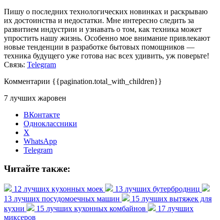
Пишу о последних технологических новинках и раскрываю
их достоинства и недостатки. Мне интересно следить за
развитием индустрии и узнавать о том, как техника может
упростить нашу жизнь. Особенно мое внимание привлекают
новые тенденции в разработке бытовых помощников —
техника будущего уже готова нас всех удивить, уж поверьте!
Связь:
Telegram
Комментарии
{{pagination.total_with_children}}
7 лучших жаровен
ВКонтакте
Одноклассники
X
WhatsApp
Telegram
Читайте также:
12 лучших кухонных моек
13 лучших бутербродниц
13 лучших посудомоечных машин
15 лучших вытяжек для
кухни
15 лучших кухонных комбайнов
17 лучших
миксеров