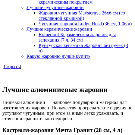
керамическим покрытием
Лучшие чугунные жаровни
Жаровня чугунная Maysternya 26х6 см (со
стеклянной крышкой)
Чугунная жаровня Lodge Hosd (36 см, 1.06 л)
Лучшие керамические жаровни
Romertopf Керамическая жаровня для
запекания (7 л, 34 см)
Кунгурская керамика Жаровня без ручек (3
л)
Какую жаровню лучше купить
[
Скрыть
]
Лучшие алюминиевые жаровни
Пищевой алюминий — наиболее популярный материал для
изготовления жаровен. По качеству прогрева такие изделия не
уступают чугунным, при этом за ними легко ухаживать, и
стоят они сравнительно недорого.
Кастрюля-жаровня Мечта Гранит (28 см, 4 л)