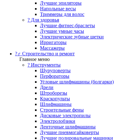
Лучшие эпиляторы
Напольные весы
Триммеры для волос
? Для здоровья
Лучшие фитнес-браслеты
Лучшие умные часы
Электрические зубные щетки
Ирригаторы
Массажеры
?‍♂️ Строительство и ремонт
Главное меню
?️ Инструменты
Шуруповерты
Перфораторы
Угловые шлифмашины (болгарки)
Дрели
Штроборезы
Краскопульты
Шлифмашины
Строительные фены
Дисковые электропилы
Электролобзики
Ленточные шлифмашины
Лучшие пневмогайковерты
Лучшие полировальные машинки