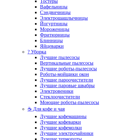
Тостеры
Вафельницы
Сэндвичницы
Электрошашлычницы
Йогуртницы
Мороженицы
Фритюрницы
Блинницы
Яйцеварки
? Уборка
Лучшие пылесосы
Вертикальные пылесосы
Лучшие роботы-пылесосы
Роботы-мойщики окон
Лучшие пароочистители
Лучшие паровые швабры
Электровеники
Стеклоочистители
Моющие роботы-пылесосы
☕ Для кофе и чая
Лучшие кофемашины
Лучшие кофеварки
Лучшие кофемолки
Лучшие электрочайники
Лучшие термопоты