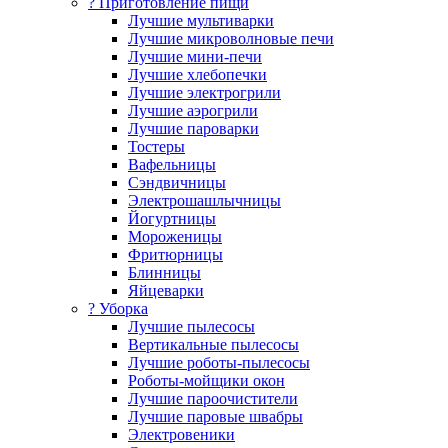
? Приготовление пищи
Лучшие мультиварки
Лучшие микроволновые печи
Лучшие мини-печи
Лучшие хлебопечки
Лучшие электрогрили
Лучшие аэрогрили
Лучшие пароварки
Тостеры
Вафельницы
Сэндвичницы
Электрошашлычницы
Йогуртницы
Мороженицы
Фритюрницы
Блинницы
Яйцеварки
? Уборка
Лучшие пылесосы
Вертикальные пылесосы
Лучшие роботы-пылесосы
Роботы-мойщики окон
Лучшие пароочистители
Лучшие паровые швабры
Электровеники