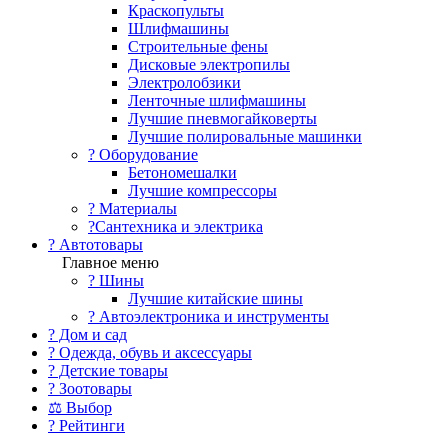
Краскопульты
Шлифмашины
Строительные фены
Дисковые электропилы
Электролобзики
Ленточные шлифмашины
Лучшие пневмогайковерты
Лучшие полировальные машинки
?️ Оборудование
Бетономешалки
Лучшие компрессоры
? Материалы
?Сантехника и электрика
? Автотовары
Главное меню
? Шины
Лучшие китайские шины
? Автоэлектроника и инструменты
? Дом и сад
? Одежда, обувь и аксессуары
? Детские товары
? Зоотовары
⚖ Выбор
? Рейтинги