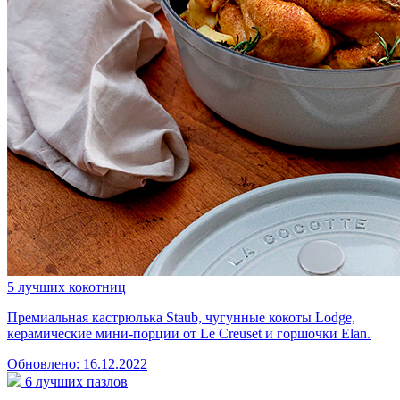
5 лучших кокотниц
Премиальная кастрюлька Staub, чугунные кокоты Lodge,
керамические мини-порции от Le Creuset и горшочки Elan.
Обновлено: 16.12.2022
6 лучших пазлов