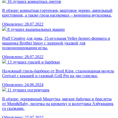
16 лучших комнатных цветов
В обзоре: комнатная гортензия, миртовое дерево, ампельный
крестовник, а также гроза насекомых – венерина мухоловка.
Обновлено: 28.07.2022
8 лучших вышивальных машин
Praff Creative для дома, 15-игольная Velles бизнес-формата и
машинка Brother Innov с лазерной указкой для
позиционирования иглы.
Обновлено: 28.07.2022
13 лучших грилей и барбекю
Надежный гриль-барбекю от Broil King, стационарная модель
Greivari с крышей и газовый Grill Pro на две горелки.
Обновлено: 24.06.2024
11 лучших погремушек
В обзоре: деревянный Мишутка, мягкие бабочки и браслеты
от Mum&Baby, лисичка на кроватку и колотушка Азбукварик
со сказками.
Обновлено: 27.07.2022