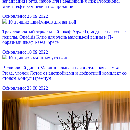
запаивания ногтя, набор для наращивания Irisk Professional,
мини-баф и замшевый полировщик.
Обновлено: 25.09.2022
10 лучших шкафчиков для ванной
Трехстворчатый зеркальный шкаф Aqwella, модные навесные
пеналы, Opadiris Клио для очень маленькой ванны и П-
образный шкаф Rawal Space.
Обновлено: 10.09.2022
10 лучших кухонных уголков
Велюровый диван Мерлин, компактная и стильная скамья
Praga, уголок Лотос с надстройками и добротный комплект со
столом Консул Премиум.
Обновлено: 28.08.2022