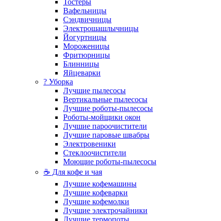
Тостеры
Вафельницы
Сэндвичницы
Электрошашлычницы
Йогуртницы
Мороженицы
Фритюрницы
Блинницы
Яйцеварки
? Уборка
Лучшие пылесосы
Вертикальные пылесосы
Лучшие роботы-пылесосы
Роботы-мойщики окон
Лучшие пароочистители
Лучшие паровые швабры
Электровеники
Стеклоочистители
Моющие роботы-пылесосы
☕ Для кофе и чая
Лучшие кофемашины
Лучшие кофеварки
Лучшие кофемолки
Лучшие электрочайники
Лучшие термопоты