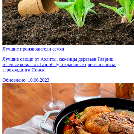
Лучшие производители семян
Лучшие овощи от Аэлиты, саженцы деревьев Гавриш,
зеленые ковры от ГазонCity и красивые цветы в списке
агрохолдинга Поиск.
Обновлено: 10.06.2023