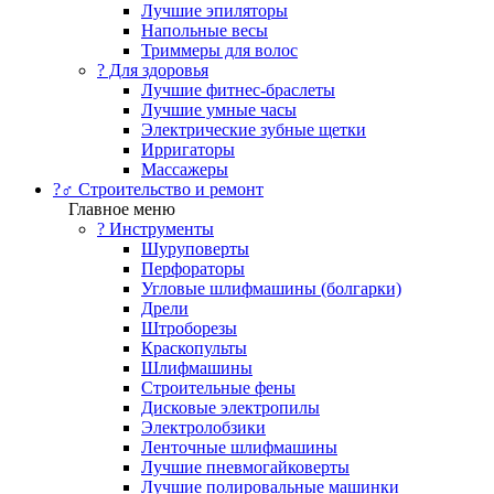
Лучшие эпиляторы
Напольные весы
Триммеры для волос
? Для здоровья
Лучшие фитнес-браслеты
Лучшие умные часы
Электрические зубные щетки
Ирригаторы
Массажеры
?‍♂️ Строительство и ремонт
Главное меню
?️ Инструменты
Шуруповерты
Перфораторы
Угловые шлифмашины (болгарки)
Дрели
Штроборезы
Краскопульты
Шлифмашины
Строительные фены
Дисковые электропилы
Электролобзики
Ленточные шлифмашины
Лучшие пневмогайковерты
Лучшие полировальные машинки