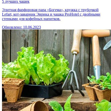
5 лучших чашек
Элитная фарфоровая пара «Богема», кружка с трубочкой
Lefart, кот-заварник Эврика и чашка ProHotel с двойными
стенками для кофейных напитков.
Обновлено: 10.06.2023