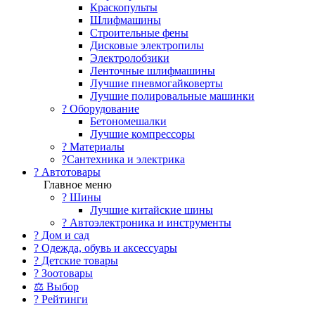
Краскопульты
Шлифмашины
Строительные фены
Дисковые электропилы
Электролобзики
Ленточные шлифмашины
Лучшие пневмогайковерты
Лучшие полировальные машинки
?️ Оборудование
Бетономешалки
Лучшие компрессоры
? Материалы
?Сантехника и электрика
? Автотовары
Главное меню
? Шины
Лучшие китайские шины
? Автоэлектроника и инструменты
? Дом и сад
? Одежда, обувь и аксессуары
? Детские товары
? Зоотовары
⚖ Выбор
? Рейтинги