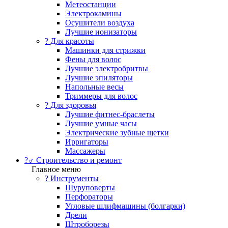
Метеостанции
Электрокамины
Осушители воздуха
Лучшие ионизаторы
? Для красоты
Машинки для стрижки
Фены для волос
Лучшие электробритвы
Лучшие эпиляторы
Напольные весы
Триммеры для волос
? Для здоровья
Лучшие фитнес-браслеты
Лучшие умные часы
Электрические зубные щетки
Ирригаторы
Массажеры
?‍♂️ Строительство и ремонт
Главное меню
?️ Инструменты
Шуруповерты
Перфораторы
Угловые шлифмашины (болгарки)
Дрели
Штроборезы