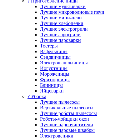
? Приготовление пищи
Лучшие мультиварки
Лучшие микроволновые печи
Лучшие мини-печи
Лучшие хлебопечки
Лучшие электрогрили
Лучшие аэрогрили
Лучшие пароварки
Тостеры
Вафельницы
Сэндвичницы
Электрошашлычницы
Йогуртницы
Мороженицы
Фритюрницы
Блинницы
Яйцеварки
? Уборка
Лучшие пылесосы
Вертикальные пылесосы
Лучшие роботы-пылесосы
Роботы-мойщики окон
Лучшие пароочистители
Лучшие паровые швабры
Электровеники