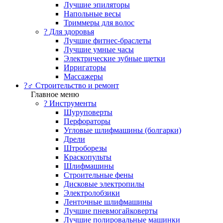
Лучшие эпиляторы
Напольные весы
Триммеры для волос
? Для здоровья
Лучшие фитнес-браслеты
Лучшие умные часы
Электрические зубные щетки
Ирригаторы
Массажеры
?‍♂️ Строительство и ремонт
Главное меню
?️ Инструменты
Шуруповерты
Перфораторы
Угловые шлифмашины (болгарки)
Дрели
Штроборезы
Краскопульты
Шлифмашины
Строительные фены
Дисковые электропилы
Электролобзики
Ленточные шлифмашины
Лучшие пневмогайковерты
Лучшие полировальные машинки