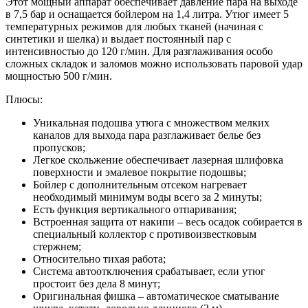
Этот мощный аппарат обеспечивает давление пара на выходе
в 7,5 бар и оснащается бойлером на 1,4 литра. Утюг имеет 5
температурных режимов для любых тканей (начиная с
синтетики и шелка) и выдает постоянный пар с
интенсивностью до 120 г/мин. Для разглаживания особо
сложных складок и заломов можно использовать паровой удар
мощностью 500 г/мин.
Плюсы:
Уникальная подошва утюга с множеством мелких
каналов для выхода пара разглаживает белье без
пропусков;
Легкое скольжение обеспечивает лазерная шлифовка
поверхности и эмалевое покрытие подошвы;
Бойлер с дополнительным отсеком нагревает
необходимый минимум воды всего за 2 минуты;
Есть функция вертикального отпаривания;
Встроенная защита от накипи – весь осадок собирается в
специальный коллектор с противоизвестковым
стержнем;
Относительно тихая работа;
Система автоотключения срабатывает, если утюг
простоит без дела 8 минут;
Оригинальная фишка – автоматическое сматывание