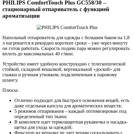
PHILIPS ComfortTouch Plus GC558/30 –
стационарный отпариватель с функцией
ароматизации
Напольный отпариватель для одежды с большим баком на 1,8
л нагревается в рекордно короткие сроки – уже через минуту
он готов работать. Скорость подачи пара можно регулировать
вплоть до максимальных 40 г/мин.
Устройство имеет удобную конструкцию с телескопической
стойкой, складной вешалкой, вертикальной «доской» для
глажки и ручным утюжком, подключенным к паровому
шлангу.
Плюсы:
Отлично подходит для быстрого освежения вещей, есть
даже отдельная капсула для ароматических веществ;
5 режимов отпаривания – каждый оптимизирован под
определенный тип ткани;
В комплекте идет термозащитная рукавичка и насадка-
щетка для ухода за одеждой;
Фиксатор на вешалке не дает вещам соскальзывать с