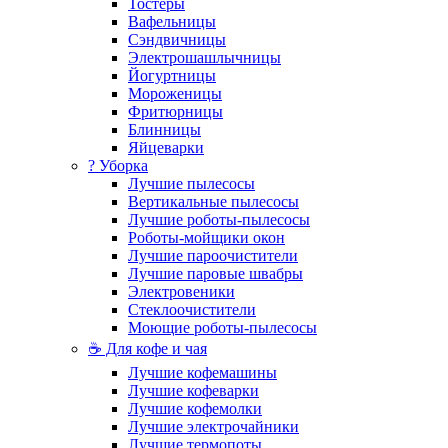
Тостеры
Вафельницы
Сэндвичницы
Электрошашлычницы
Йогуртницы
Мороженицы
Фритюрницы
Блинницы
Яйцеварки
? Уборка
Лучшие пылесосы
Вертикальные пылесосы
Лучшие роботы-пылесосы
Роботы-мойщики окон
Лучшие пароочистители
Лучшие паровые швабры
Электровеники
Стеклоочистители
Моющие роботы-пылесосы
☕ Для кофе и чая
Лучшие кофемашины
Лучшие кофеварки
Лучшие кофемолки
Лучшие электрочайники
Лучшие термопоты