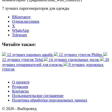
7 лучших парогенераторов для одежды
ВКонтакте
Одноклассники
X
WhatsApp
Telegram
Читайте также:
12 лучших паровых швабр
12 лучших утюгов Philips
12 лучших утюгов Tefal
14 лучших гладильных досок
20
лучших отпаривателей для одежды
9 лучших дорожных
утюгов
О проекте
Редакция
Контакты
Пользовательское соглашение
Политика обработки персональных данных
© 2026 - Выборовед