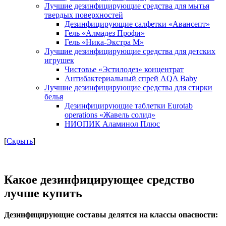
Лучшие дезинфицирующие средства для мытья
твердых поверхностей
Дезинфицирующие салфетки «Авансепт»
Гель «Алмадез Профи»
Гель «Ника-Экстра М»
Лучшие дезинфицирующие средства для детских
игрушек
Чистовье «Эстилодез» концентрат
Антибактериальный спрей AQA Baby
Лучшие дезинфицирующие средства для стирки
белья
Дезинфицирующие таблетки Eurotab
operations «Жавель солид»
НИОПИК Аламинол Плюс
[
Скрыть
]
Какое дезинфицирующее средство
лучше купить
Дезинфицирующие составы делятся на классы опасности: