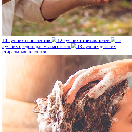
10 лучших репеллентов
12 лучших отбеливателей
12
лучших средств для мытья стекол
18 лучших детских
стиральных порошков