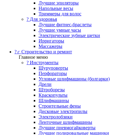
Лучшие эпиляторы
Напольные весы
Триммеры для волос
? Для здоровья
Лучшие фитнес-браслеты
Лучшие умные часы
Электрические зубные щетки
Ирригаторы
Массажеры
?‍♂️ Строительство и ремонт
Главное меню
?️ Инструменты
Шуруповерты
Перфораторы
Угловые шлифмашины (болгарки)
Дрели
Штроборезы
Краскопульты
Шлифмашины
Строительные фены
Дисковые электропилы
Электролобзики
Ленточные шлифмашины
Лучшие пневмогайковерты
Лучшие полировальные машинки