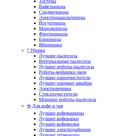
Тостеры
Вафельницы
Сэндвичницы
Электрошашлычницы
Йогуртницы
Мороженицы
Фритюрницы
Блинницы
Яйцеварки
? Уборка
Лучшие пылесосы
Вертикальные пылесосы
Лучшие роботы-пылесосы
Роботы-мойщики окон
Лучшие пароочистители
Лучшие паровые швабры
Электровеники
Стеклоочистители
Моющие роботы-пылесосы
☕ Для кофе и чая
Лучшие кофемашины
Лучшие кофеварки
Лучшие кофемолки
Лучшие электрочайники
Лучшие термопоты