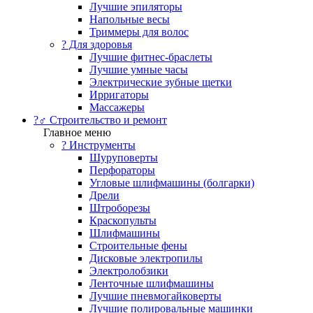
Лучшие эпиляторы
Напольные весы
Триммеры для волос
? Для здоровья
Лучшие фитнес-браслеты
Лучшие умные часы
Электрические зубные щетки
Ирригаторы
Массажеры
?‍♂️ Строительство и ремонт
Главное меню
?️ Инструменты
Шуруповерты
Перфораторы
Угловые шлифмашины (болгарки)
Дрели
Штроборезы
Краскопульты
Шлифмашины
Строительные фены
Дисковые электропилы
Электролобзики
Ленточные шлифмашины
Лучшие пневмогайковерты
Лучшие полировальные машинки