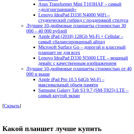
Asus Transformer Mini T103HAF – самый
«долгоиграющий»
Lenovo IdeaPad D330 N4000 WiFi –
студенческий гибрид с поддержкой стилуса
Лучшие 10-дюймовые планшеты стоимостью 30
000 – 40 000 рублей
Apple iPad (2018) 128Gb Wi-Fi + Cellular –
самый сбалансированный айпад
Microsoft Surface Go – дорогой и классный
планшет не для всех
Lenovo IdeaPad D330 N5000 LTE – мощный
девайс с качественным изображением
Лучшие 10-дюймовые планшеты стоимостью от 40
000 и выше
Apple iPad Pro 10.5 64Gb Wi-Fi –
максимальный объем памяти
Samsung Galaxy Tab S3 9.7 (SM-T825) LTE –
самый крутой экран
[
Скрыть
]
Какой планшет лучше купить