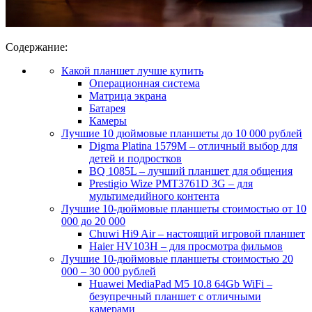
Содержание:
Какой планшет лучше купить
Операционная система
Матрица экрана
Батарея
Камеры
Лучшие 10 дюймовые планшеты до 10 000 рублей
Digma Platina 1579M – отличный выбор для
детей и подростков
BQ 1085L – лучший планшет для общения
Prestigio Wize PMT3761D 3G – для
мультимедийного контента
Лучшие 10-дюймовые планшеты стоимостью от 10
000 до 20 000
Chuwi Hi9 Air – настоящий игровой планшет
Haier HV103H – для просмотра фильмов
Лучшие 10-дюймовые планшеты стоимостью 20
000 – 30 000 рублей
Huawei MediaPad M5 10.8 64Gb WiFi –
безупречный планшет с отличными
камерами