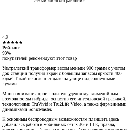
4.9
★★★★★
Рейтинг
93%
покупателей рекомендуют этот товар
Ультралегкий трансформер весом меньше 900 грамм с учетом
док-станции получил экран с большим запасом яркости 400
кд/м². Такой не ослепнет даже на улице под солнечными
лучами.
Много внимания производитель уделил мультимедийным
возможностям гибрида, оснастив его интелловской графикой,
технологиями TruVivid и Tru2Life Video, а также фирменными
динамиками SonicMaster.
К основным беспроводным возможностям планшета здесь
добавилась работа в мобильных сетях 3G и LTE, правда,
только как опция. А вот на камерах в Asus решили сэкономить