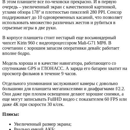
В этом планшете все по-чеховски прекрасно. И в первую
очередь – увеличенный экран с качественной картинкой,
углами обзора 178° и плотностью пикселей 280 PPI. Сенсор
поддерживает до 10 одновременных касаний, что позволяет
использовать множество различных жестов и рубиться в
серьезные игры в две руки.
В корпусе планшета стоит нестарый еще восьмиядерный
чипсет Kirin 960 с видеопроцессором Mali-G71 MP8. В
сочетании с хорошим запасом оперативки девайс работает
вполне бодро.
Модель хороша и в качестве навигатора, работающего со
спутниками GPS и ГЛОНАСС. А заряда его батареи хватит на
просмотр фильмов в течение 9 часов.
Отдельного упоминания заслуживают камеры с довольно
большими для планшета мегапикселями и диафрагмами f/2.2.
Они даже при плохом освещении делают хорошие снимки, а
еще могут записывать FullHD видео с показателем 60 FPS или
даже 4К при скорости 30 к/сек.
Плюсы:
Увеличенный размер экрана;
Реально емкий АКБ;