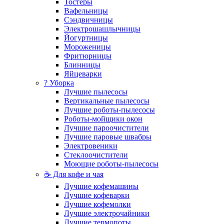
Тостеры
Вафельницы
Сэндвичницы
Электрошашлычницы
Йогуртницы
Мороженицы
Фритюрницы
Блинницы
Яйцеварки
? Уборка
Лучшие пылесосы
Вертикальные пылесосы
Лучшие роботы-пылесосы
Роботы-мойщики окон
Лучшие пароочистители
Лучшие паровые швабры
Электровеники
Стеклоочистители
Моющие роботы-пылесосы
☕ Для кофе и чая
Лучшие кофемашины
Лучшие кофеварки
Лучшие кофемолки
Лучшие электрочайники
Лучшие термопоты