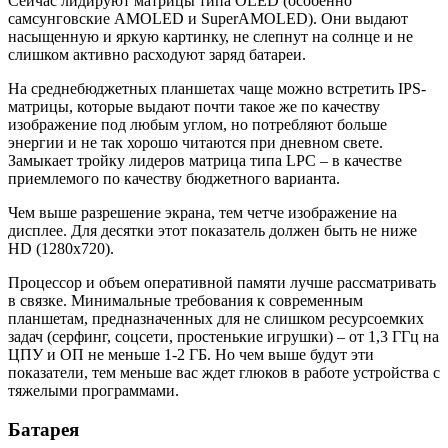
Сейчас лидируют матрицы типа OLED (особенно
самсунговские AMOLED и SuperAMOLED). Они выдают
насыщенную и яркую картинку, не слепнут на солнце и не
слишком активно расходуют заряд батареи.
На среднебюджетных планшетах чаще можно встретить IPS-
матрицы, которые выдают почти такое же по качеству
изображение под любым углом, но потребляют больше
энергии и не так хорошо читаются при дневном свете.
Замыкает тройку лидеров матрица типа LPC – в качестве
приемлемого по качеству бюджетного варианта.
Чем выше разрешение экрана, тем четче изображение на
дисплее. Для десятки этот показатель должен быть не ниже
HD (1280x720).
Процессор и объем оперативной памяти лучше рассматривать
в связке. Минимальные требования к современным
планшетам, предназначенных для не слишком ресурсоемких
задач (серфинг, соцсети, простенькие игрушки) – от 1,3 ГГц на
ЦПУ и ОП не меньше 1-2 ГБ. Но чем выше будут эти
показатели, тем меньше вас ждет глюков в работе устройства с
тяжелыми программами.
Батарея