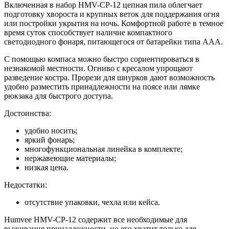
Включенная в набор HMV-CP-12 цепная пила облегчает
подготовку хвороста и крупных веток для поддержания огня
или постройки укрытия на ночь. Комфортной работе в темное
время суток способствует наличие компактного
светодиодного фонаря, питающегося от батарейки типа AAA.
С помощью компаса можно быстро сориентироваться в
незнакомой местности. Огниво с кресалом упрощают
разведение костра. Прорези для шнурков дают возможность
удобно разместить принадлежности на поясе или лямке
рюкзака для быстрого доступа.
Достоинства:
удобно носить;
яркий фонарь;
многофункциональная линейка в комплекте;
нержавеющие материалы;
низкая цена.
Недостатки:
отсутствие упаковки, чехла или кейса.
Humvee HMV-CP-12 содержит все необходимые для
выживания принадлежности, но его хватит только для