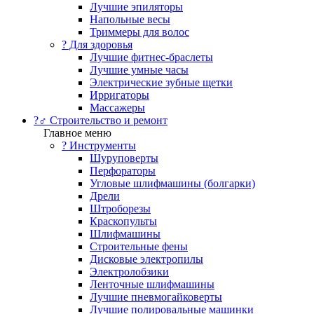
Лучшие эпиляторы
Напольные весы
Триммеры для волос
? Для здоровья
Лучшие фитнес-браслеты
Лучшие умные часы
Электрические зубные щетки
Ирригаторы
Массажеры
?‍♂️ Строительство и ремонт
Главное меню
?️ Инструменты
Шуруповерты
Перфораторы
Угловые шлифмашины (болгарки)
Дрели
Штроборезы
Краскопульты
Шлифмашины
Строительные фены
Дисковые электропилы
Электролобзики
Ленточные шлифмашины
Лучшие пневмогайковерты
Лучшие полировальные машинки