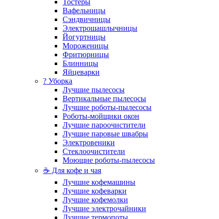
Тостеры
Вафельницы
Сэндвичницы
Электрошашлычницы
Йогуртницы
Мороженицы
Фритюрницы
Блинницы
Яйцеварки
? Уборка
Лучшие пылесосы
Вертикальные пылесосы
Лучшие роботы-пылесосы
Роботы-мойщики окон
Лучшие пароочистители
Лучшие паровые швабры
Электровеники
Стеклоочистители
Моющие роботы-пылесосы
☕ Для кофе и чая
Лучшие кофемашины
Лучшие кофеварки
Лучшие кофемолки
Лучшие электрочайники
Лучшие термопоты