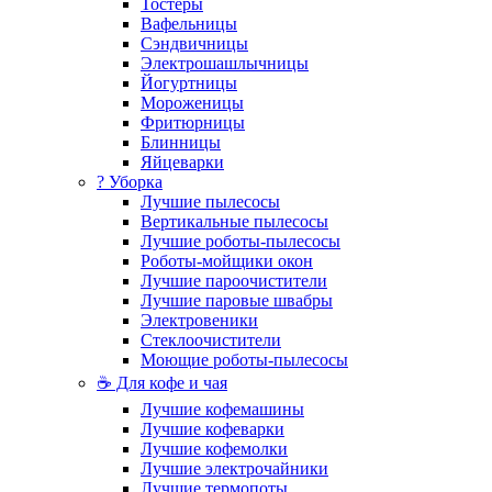
Тостеры
Вафельницы
Сэндвичницы
Электрошашлычницы
Йогуртницы
Мороженицы
Фритюрницы
Блинницы
Яйцеварки
? Уборка
Лучшие пылесосы
Вертикальные пылесосы
Лучшие роботы-пылесосы
Роботы-мойщики окон
Лучшие пароочистители
Лучшие паровые швабры
Электровеники
Стеклоочистители
Моющие роботы-пылесосы
☕ Для кофе и чая
Лучшие кофемашины
Лучшие кофеварки
Лучшие кофемолки
Лучшие электрочайники
Лучшие термопоты