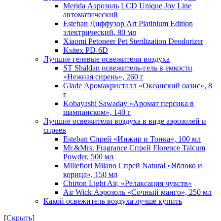
Merida Аэрозоль LCD Unique Joy Line
автоматический
Esteban Диффузор Art Platinium Edition
электрический, 80 мл
Xiaomi Petoneer Pet Sterilization Deodorizer
Ksitex PD-6D
Лучшие гелевые освежители воздуха
ST Shaldan освежитель-гель в емкости
«Нежная сирень», 260 г
Glade Аромакристалл «Океанский оазис», 8
г
Kobayashi Sawaday «Аромат персика в
шампанском», 140 г
Лучшие освежители воздуха в виде аэрозолей и
спреев
Esteban Спрей «Инжир и Тонка», 100 мл
Mr.&Mrs. Fragrance Спрей Florence Talcum
Powder, 500 мл
Millefiori Milano Спрей Natural «Яблоко и
корица», 150 мл
Chirton Light Air, «Релаксация чувств»
Air Wick Аэрозоль «Сочный манго», 250 мл
Какой освежитель воздуха лучше купить
[
Скрыть
]