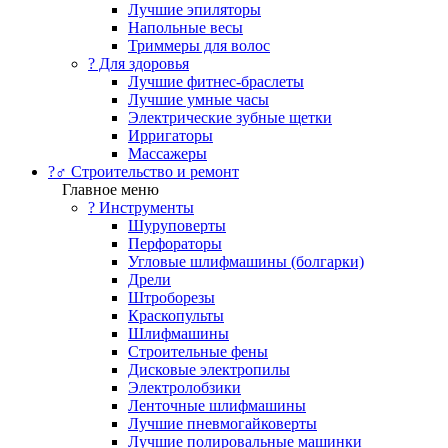
Лучшие эпиляторы
Напольные весы
Триммеры для волос
? Для здоровья
Лучшие фитнес-браслеты
Лучшие умные часы
Электрические зубные щетки
Ирригаторы
Массажеры
?‍♂️ Строительство и ремонт
Главное меню
?️ Инструменты
Шуруповерты
Перфораторы
Угловые шлифмашины (болгарки)
Дрели
Штроборезы
Краскопульты
Шлифмашины
Строительные фены
Дисковые электропилы
Электролобзики
Ленточные шлифмашины
Лучшие пневмогайковерты
Лучшие полировальные машинки