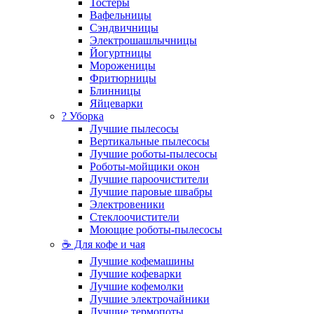
Тостеры
Вафельницы
Сэндвичницы
Электрошашлычницы
Йогуртницы
Мороженицы
Фритюрницы
Блинницы
Яйцеварки
? Уборка
Лучшие пылесосы
Вертикальные пылесосы
Лучшие роботы-пылесосы
Роботы-мойщики окон
Лучшие пароочистители
Лучшие паровые швабры
Электровеники
Стеклоочистители
Моющие роботы-пылесосы
☕ Для кофе и чая
Лучшие кофемашины
Лучшие кофеварки
Лучшие кофемолки
Лучшие электрочайники
Лучшие термопоты