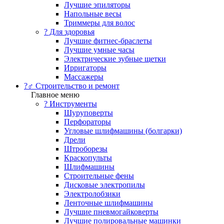
Лучшие эпиляторы
Напольные весы
Триммеры для волос
? Для здоровья
Лучшие фитнес-браслеты
Лучшие умные часы
Электрические зубные щетки
Ирригаторы
Массажеры
?‍♂️ Строительство и ремонт
Главное меню
?️ Инструменты
Шуруповерты
Перфораторы
Угловые шлифмашины (болгарки)
Дрели
Штроборезы
Краскопульты
Шлифмашины
Строительные фены
Дисковые электропилы
Электролобзики
Ленточные шлифмашины
Лучшие пневмогайковерты
Лучшие полировальные машинки