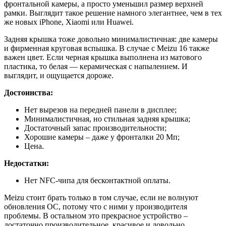
фронтальной камеры, а просто уменьшил размер верхней
рамки. Выглядит такое решение намного элегантнее, чем в тех
же новых iPhone, Xiaomi или Huawei.
Задняя крышка тоже довольно минималистичная: две камеры
и фирменная круговая вспышка. В случае с Meizu 16 также
важен цвет. Если черная крышка выполнена из матового
пластика, то белая — керамическая с напылением. И
выглядит, и ощущается дороже.
Достоинства:
Нет вырезов на передней панели в дисплее;
Минималистичная, но стильная задняя крышка;
Достаточный запас производительности;
Хорошие камеры – даже у фронталки 20 Мп;
Цена.
Недостатки:
Нет NFC-чипа для бесконтактной оплаты.
Meizu стоит брать только в том случае, если не волнуют
обновления ОС, потому что с ними у производителя
проблемы. В остальном это прекрасное устройство –
достаточно производительное, красивое и довольно