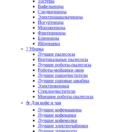
Тостеры
Вафельницы
Сэндвичницы
Электрошашлычницы
Йогуртницы
Мороженицы
Фритюрницы
Блинницы
Яйцеварки
? Уборка
Лучшие пылесосы
Вертикальные пылесосы
Лучшие роботы-пылесосы
Роботы-мойщики окон
Лучшие пароочистители
Лучшие паровые швабры
Электровеники
Стеклоочистители
Моющие роботы-пылесосы
☕ Для кофе и чая
Лучшие кофемашины
Лучшие кофеварки
Лучшие кофемолки
Лучшие электрочайники
Лучшие термопоты