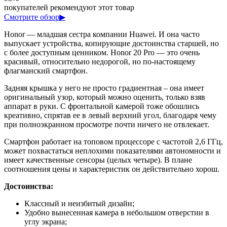
покупателей рекомендуют этот товар
Смотрите обзор
▶
Honor — младшая сестра компании Huawei. И она часто
выпускает устройства, копирующие достоинства старшей, но
с более доступным ценником. Honor 20 Pro — это очень
красивый, относительно недорогой, но по-настоящему
флагманский смартфон.
Задняя крышка у него не просто градиентная – она имеет
оригинальный узор, который можно оценить, только взяв
аппарат в руки. С фронтальной камерой тоже обошлись
креативно, спрятав ее в левый верхний угол, благодаря чему
при полноэкранном просмотре почти ничего не отвлекает.
Смартфон работает на топовом процессоре с частотой 2,6 ГГц,
может похвастаться неплохими показателями автономности и
имеет качественные сенсоры (целых четыре). В плане
соотношения цены и характеристик он действительно хорош.
Достоинства:
Классный и неизбитый дизайн;
Удобно вынесенная камера в небольшом отверстии в
углу экрана;