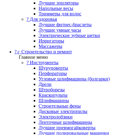
Лучшие эпиляторы
Напольные весы
Триммеры для волос
? Для здоровья
Лучшие фитнес-браслеты
Лучшие умные часы
Электрические зубные щетки
Ирригаторы
Массажеры
?‍♂️ Строительство и ремонт
Главное меню
?️ Инструменты
Шуруповерты
Перфораторы
Угловые шлифмашины (болгарки)
Дрели
Штроборезы
Краскопульты
Шлифмашины
Строительные фены
Дисковые электропилы
Электролобзики
Ленточные шлифмашины
Лучшие пневмогайковерты
Лучшие полировальные машинки