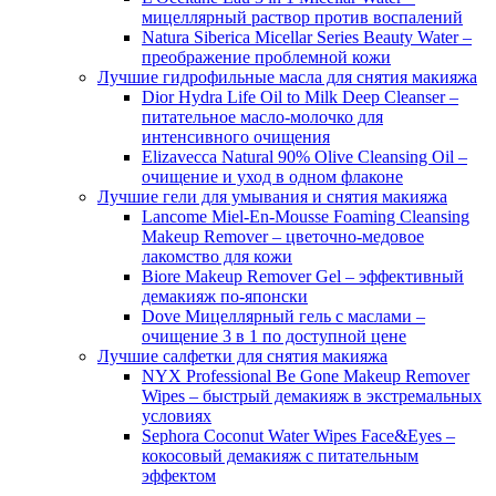
мицеллярный раствор против воспалений
Natura Siberica Micellar Series Beauty Water –
преображение проблемной кожи
Лучшие гидрофильные масла для снятия макияжа
Dior Hydra Life Oil to Milk Deep Cleanser –
питательное масло-молочко для
интенсивного очищения
Elizavecca Natural 90% Olive Cleansing Oil –
очищение и уход в одном флаконе
Лучшие гели для умывания и снятия макияжа
Lancome Miel-En-Mousse Foaming Cleansing
Makeup Remover – цветочно-медовое
лакомство для кожи
Biore Makeup Remover Gel – эффективный
демакияж по-японски
Dove Мицеллярный гель с маслами –
очищение 3 в 1 по доступной цене
Лучшие салфетки для снятия макияжа
NYX Professional Be Gone Makeup Remover
Wipes – быстрый демакияж в экстремальных
условиях
Sephora Coconut Water Wipes Face&Eyes –
кокосовый демакияж с питательным
эффектом