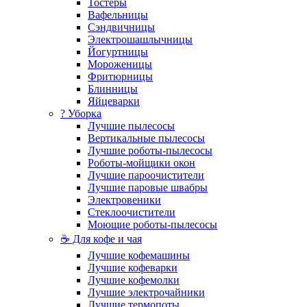
Тостеры
Вафельницы
Сэндвичницы
Электрошашлычницы
Йогуртницы
Мороженицы
Фритюрницы
Блинницы
Яйцеварки
? Уборка
Лучшие пылесосы
Вертикальные пылесосы
Лучшие роботы-пылесосы
Роботы-мойщики окон
Лучшие пароочистители
Лучшие паровые швабры
Электровеники
Стеклоочистители
Моющие роботы-пылесосы
☕ Для кофе и чая
Лучшие кофемашины
Лучшие кофеварки
Лучшие кофемолки
Лучшие электрочайники
Лучшие термопоты