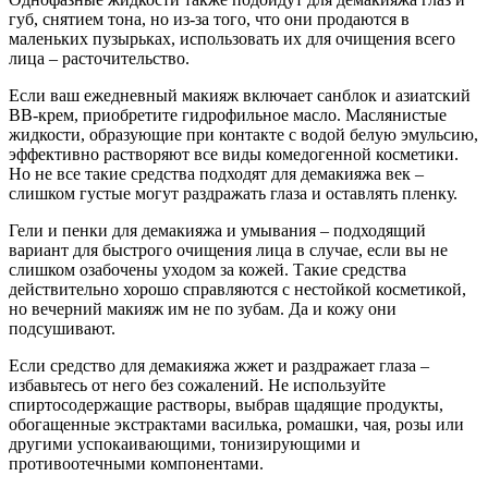
губ, снятием тона, но из-за того, что они продаются в
маленьких пузырьках, использовать их для очищения всего
лица – расточительство.
Если ваш ежедневный макияж включает санблок и азиатский
BB-крем, приобретите гидрофильное масло. Маслянистые
жидкости, образующие при контакте с водой белую эмульсию,
эффективно растворяют все виды комедогенной косметики.
Но не все такие средства подходят для демакияжа век –
слишком густые могут раздражать глаза и оставлять пленку.
Гели и пенки для демакияжа и умывания – подходящий
вариант для быстрого очищения лица в случае, если вы не
слишком озабочены уходом за кожей. Такие средства
действительно хорошо справляются с нестойкой косметикой,
но вечерний макияж им не по зубам. Да и кожу они
подсушивают.
Если средство для демакияжа жжет и раздражает глаза –
избавьтесь от него без сожалений. Не используйте
спиртосодержащие растворы, выбрав щадящие продукты,
обогащенные экстрактами василька, ромашки, чая, розы или
другими успокаивающими, тонизирующими и
противоотечными компонентами.