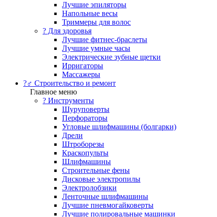
Лучшие эпиляторы
Напольные весы
Триммеры для волос
? Для здоровья
Лучшие фитнес-браслеты
Лучшие умные часы
Электрические зубные щетки
Ирригаторы
Массажеры
?‍♂️ Строительство и ремонт
Главное меню
?️ Инструменты
Шуруповерты
Перфораторы
Угловые шлифмашины (болгарки)
Дрели
Штроборезы
Краскопульты
Шлифмашины
Строительные фены
Дисковые электропилы
Электролобзики
Ленточные шлифмашины
Лучшие пневмогайковерты
Лучшие полировальные машинки