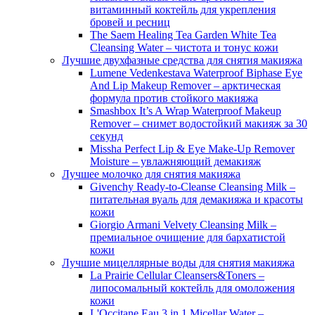
витаминный коктейль для укрепления
бровей и ресниц
The Saem Healing Tea Garden White Tea
Cleansing Water – чистота и тонус кожи
Лучшие двухфазные средства для снятия макияжа
Lumene Vedenkestava Waterproof Biphase Eye
And Lip Makeup Remover – арктическая
формула против стойкого макияжа
Smashbox It’s A Wrap Waterproof Makeup
Remover – снимет водостойкий макияж за 30
секунд
Missha Perfect Lip & Eye Make-Up Remover
Moisture – увлажняющий демакияж
Лучшее молочко для снятия макияжа
Givenchy Ready-to-Cleanse Cleansing Milk –
питательная вуаль для демакияжа и красоты
кожи
Giorgio Armani Velvety Cleansing Milk –
премиальное очищение для бархатистой
кожи
Лучшие мицеллярные воды для снятия макияжа
La Prairie Cellular Cleansers&Toners –
липосомальный коктейль для омоложения
кожи
L'Occitane Eau 3 in 1 Micellar Water –