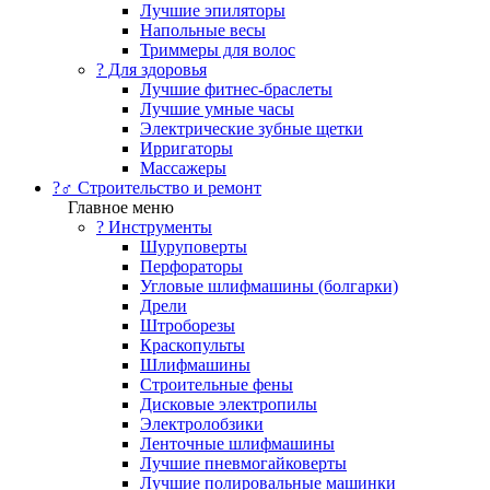
Лучшие эпиляторы
Напольные весы
Триммеры для волос
? Для здоровья
Лучшие фитнес-браслеты
Лучшие умные часы
Электрические зубные щетки
Ирригаторы
Массажеры
?‍♂️ Строительство и ремонт
Главное меню
?️ Инструменты
Шуруповерты
Перфораторы
Угловые шлифмашины (болгарки)
Дрели
Штроборезы
Краскопульты
Шлифмашины
Строительные фены
Дисковые электропилы
Электролобзики
Ленточные шлифмашины
Лучшие пневмогайковерты
Лучшие полировальные машинки