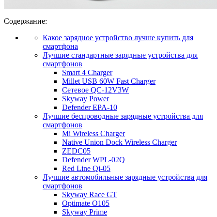
Содержание:
Какое зарядное устройство лучше купить для
смартфона
Лучшие стандартные зарядные устройства для
смартфонов
Smart 4 Charger
Millet USB 60W Fast Charger
Сетевое QC-12V3W
Skyway Power
Defender EPA-10
Лучшие беспроводные зарядные устройства для
смартфонов
Mi Wireless Charger
Native Union Dock Wireless Charger
ZEDC05
Defender WPL-02Q
Red Line Qi-05
Лучшие автомобильные зарядные устройства для
смартфонов
Skyway Race GT
Optimate O105
Skyway Prime