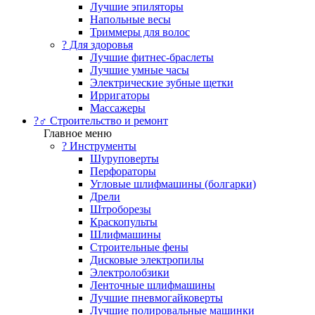
Лучшие эпиляторы
Напольные весы
Триммеры для волос
? Для здоровья
Лучшие фитнес-браслеты
Лучшие умные часы
Электрические зубные щетки
Ирригаторы
Массажеры
?‍♂️ Строительство и ремонт
Главное меню
?️ Инструменты
Шуруповерты
Перфораторы
Угловые шлифмашины (болгарки)
Дрели
Штроборезы
Краскопульты
Шлифмашины
Строительные фены
Дисковые электропилы
Электролобзики
Ленточные шлифмашины
Лучшие пневмогайковерты
Лучшие полировальные машинки