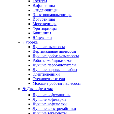
Тостеры
Вафельницы
Сэндвичницы
Электрошашлычницы
Йогуртницы
Мороженицы
Фритюрницы
Блинницы
Яйцеварки
? Уборка
Лучшие пылесосы
Вертикальные пылесосы
Лучшие роботы-пылесосы
Роботы-мойщики окон
Лучшие пароочистители
Лучшие паровые швабры
Электровеники
Стеклоочистители
Моющие роботы-пылесосы
☕ Для кофе и чая
Лучшие кофемашины
Лучшие кофеварки
Лучшие кофемолки
Лучшие электрочайники
Лучшие термопоты