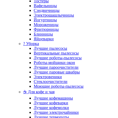
Тостеры
Вафельницы
Сэндвичницы
Электрошашлычницы
Йогуртницы
Мороженицы
Фритюрницы
Блинницы
Яйцеварки
? Уборка
Лучшие пылесосы
Вертикальные пылесосы
Лучшие роботы-пылесосы
Роботы-мойщики окон
Лучшие пароочистители
Лучшие паровые швабры
Электровеники
Стеклоочистители
Моющие роботы-пылесосы
☕ Для кофе и чая
Лучшие кофемашины
Лучшие кофеварки
Лучшие кофемолки
Лучшие электрочайники
Лучшие термопоты