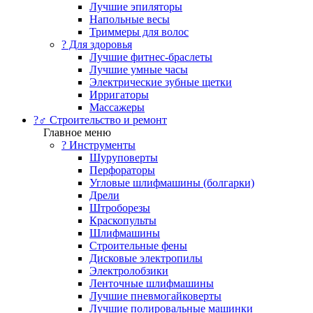
Лучшие эпиляторы
Напольные весы
Триммеры для волос
? Для здоровья
Лучшие фитнес-браслеты
Лучшие умные часы
Электрические зубные щетки
Ирригаторы
Массажеры
?‍♂️ Строительство и ремонт
Главное меню
?️ Инструменты
Шуруповерты
Перфораторы
Угловые шлифмашины (болгарки)
Дрели
Штроборезы
Краскопульты
Шлифмашины
Строительные фены
Дисковые электропилы
Электролобзики
Ленточные шлифмашины
Лучшие пневмогайковерты
Лучшие полировальные машинки