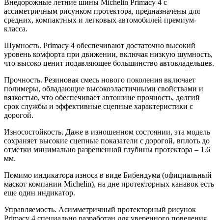
Внедорожные летние шины Michelin Primacy 4 с
ассиметричным рисунком протектора, предназначены для
средних, компактных и легковых автомобилей премиум-
класса.
Шумность. Primacy 4 обеспечивают достаточно высокий
уровень комфорта при движении, включая низкую шумность,
что высоко ценит подавляющее большинство автовладельцев.
Прочность. Резиновая смесь нового поколения включает
полимеры, обладающие высокоэластичными свойствами и
вязкостью, что обеспечивает автошине прочность, долгий
срок службы и эффективные сцепные характеристики с
дорогой.
Износостойкость. Даже в изношенном состоянии, эта модель
сохраняет высокие сцепные показатели с дорогой, вплоть до
отметки минимально разрешенной глубины протектора – 1.6
мм.
Помимо индикатора износа в виде Бибендума (официальный
маскот компании Michelin), на дне протекторных канавок есть
еще один индикатор.
Управляемость. Асимметричный протекторный рисунок
Primacy 4 специально разработан для уверенного поведения