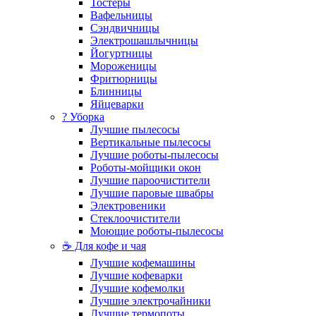
Тостеры
Вафельницы
Сэндвичницы
Электрошашлычницы
Йогуртницы
Мороженицы
Фритюрницы
Блинницы
Яйцеварки
? Уборка
Лучшие пылесосы
Вертикальные пылесосы
Лучшие роботы-пылесосы
Роботы-мойщики окон
Лучшие пароочистители
Лучшие паровые швабры
Электровеники
Стеклоочистители
Моющие роботы-пылесосы
☕ Для кофе и чая
Лучшие кофемашины
Лучшие кофеварки
Лучшие кофемолки
Лучшие электрочайники
Лучшие термопоты