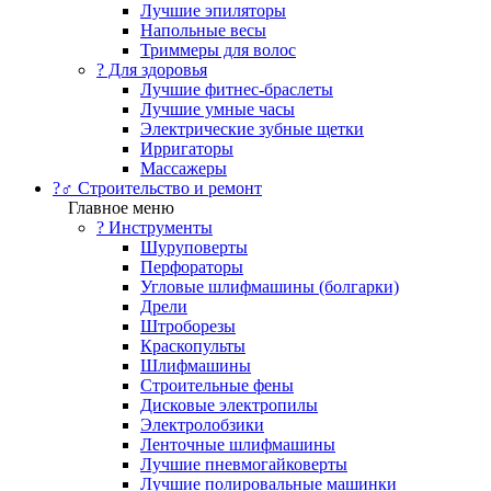
Лучшие эпиляторы
Напольные весы
Триммеры для волос
? Для здоровья
Лучшие фитнес-браслеты
Лучшие умные часы
Электрические зубные щетки
Ирригаторы
Массажеры
?‍♂️ Строительство и ремонт
Главное меню
?️ Инструменты
Шуруповерты
Перфораторы
Угловые шлифмашины (болгарки)
Дрели
Штроборезы
Краскопульты
Шлифмашины
Строительные фены
Дисковые электропилы
Электролобзики
Ленточные шлифмашины
Лучшие пневмогайковерты
Лучшие полировальные машинки