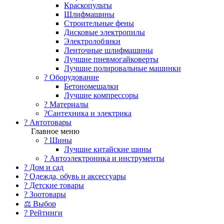
Краскопульты
Шлифмашины
Строительные фены
Дисковые электропилы
Электролобзики
Ленточные шлифмашины
Лучшие пневмогайковерты
Лучшие полировальные машинки
?️ Оборудование
Бетономешалки
Лучшие компрессоры
? Материалы
?Сантехника и электрика
? Автотовары
Главное меню
? Шины
Лучшие китайские шины
? Автоэлектроника и инструменты
? Дом и сад
? Одежда, обувь и аксессуары
? Детские товары
? Зоотовары
⚖ Выбор
? Рейтинги