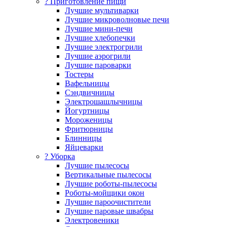
? Приготовление пищи
Лучшие мультиварки
Лучшие микроволновые печи
Лучшие мини-печи
Лучшие хлебопечки
Лучшие электрогрили
Лучшие аэрогрили
Лучшие пароварки
Тостеры
Вафельницы
Сэндвичницы
Электрошашлычницы
Йогуртницы
Мороженицы
Фритюрницы
Блинницы
Яйцеварки
? Уборка
Лучшие пылесосы
Вертикальные пылесосы
Лучшие роботы-пылесосы
Роботы-мойщики окон
Лучшие пароочистители
Лучшие паровые швабры
Электровеники