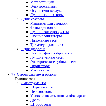
Метеостанции
Электрокамины
Осушители воздуха
Лучшие ионизаторы
? Для красоты
Машинки для стрижки
Фены для волос
Лучшие электробритвы
Лучшие эпиляторы
Напольные весы
Триммеры для волос
? Для здоровья
Лучшие фитнес-браслеты
Лучшие умные часы
Электрические зубные щетки
Ирригаторы
Массажеры
?‍♂️ Строительство и ремонт
Главное меню
?️ Инструменты
Шуруповерты
Перфораторы
Угловые шлифмашины (болгарки)
Дрели
Штроборезы