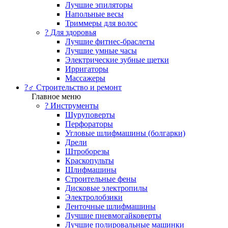
Лучшие эпиляторы
Напольные весы
Триммеры для волос
? Для здоровья
Лучшие фитнес-браслеты
Лучшие умные часы
Электрические зубные щетки
Ирригаторы
Массажеры
?‍♂️ Строительство и ремонт
Главное меню
?️ Инструменты
Шуруповерты
Перфораторы
Угловые шлифмашины (болгарки)
Дрели
Штроборезы
Краскопульты
Шлифмашины
Строительные фены
Дисковые электропилы
Электролобзики
Ленточные шлифмашины
Лучшие пневмогайковерты
Лучшие полировальные машинки