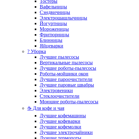
Тостеры
Вафельницы
Сэндвичницы
Электрошашлычницы
Йогуртницы
Мороженицы
Фритюрницы
Блинницы
Яйцеварки
? Уборка
Лучшие пылесосы
Вертикальные пылесосы
Лучшие роботы-пылесосы
Роботы-мойщики окон
Лучшие пароочистители
Лучшие паровые швабры
Электровеники
Стеклоочистители
Моющие роботы-пылесосы
☕ Для кофе и чая
Лучшие кофемашины
Лучшие кофеварки
Лучшие кофемолки
Лучшие электрочайники
Лучшие термопоты