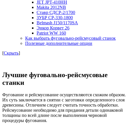
JET JPT-410HH
Makita 2012NB
Ставр СДСР-2/1700
ЗУБР СР-330-1800
Belmash J150/1170SA
Энкор Корвет 26
Patriot WW 160
Как выбрать фуговально-рейсмусовый станок
Полезные дополнительные опции
[
Скрыть
]
Лучшие фуговально-рейсмусовые
станки
Фугование и рейсмусование осуществляются схожим образом.
Их суть заключается в снятии с заготовки определенного слоя
древесины. Отличием следует считать точность обработки.
Рейсмусование необходимо для придания детали одинаковой
толщины по всей длине после выполнения черновой
процедуры фугования.