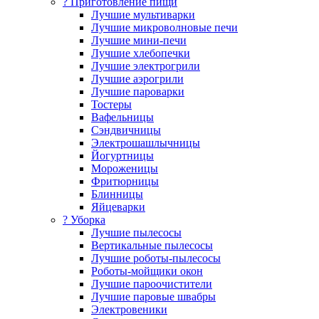
? Приготовление пищи
Лучшие мультиварки
Лучшие микроволновые печи
Лучшие мини-печи
Лучшие хлебопечки
Лучшие электрогрили
Лучшие аэрогрили
Лучшие пароварки
Тостеры
Вафельницы
Сэндвичницы
Электрошашлычницы
Йогуртницы
Мороженицы
Фритюрницы
Блинницы
Яйцеварки
? Уборка
Лучшие пылесосы
Вертикальные пылесосы
Лучшие роботы-пылесосы
Роботы-мойщики окон
Лучшие пароочистители
Лучшие паровые швабры
Электровеники