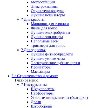
Метеостанции
Электрокамины
Осушители воздуха
Лучшие ионизаторы
? Для красоты
Машинки для стрижки
Фены для волос
Лучшие электробритвы
Лучшие эпиляторы
Напольные весы
Триммеры для волос
? Для здоровья
Лучшие фитнес-браслеты
Лучшие умные часы
Электрические зубные щетки
Ирригаторы
Массажеры
?‍♂️ Строительство и ремонт
Главное меню
?️ Инструменты
Шуруповерты
Перфораторы
Угловые шлифмашины (болгарки)
Дрели
Штроборезы