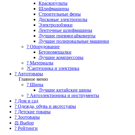
Краскопульты
Шлифмашины
Строительные фены
Дисковые электропилы
Электролобзики
Ленточные шлифмашины
Лучшие пневмогайковерты
Лучшие полировальные машинки
?️ Оборудование
Бетономешалки
Лучшие компрессоры
? Материалы
?Сантехника и электрика
? Автотовары
Главное меню
? Шины
Лучшие китайские шины
? Автоэлектроника и инструменты
? Дом и сад
? Одежда, обувь и аксессуары
? Детские товары
? Зоотовары
⚖ Выбор
? Рейтинги