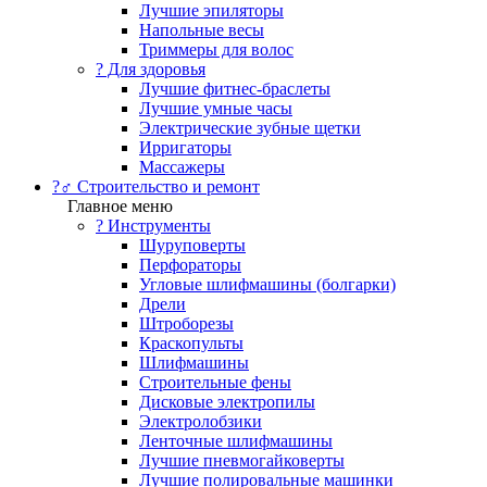
Лучшие эпиляторы
Напольные весы
Триммеры для волос
? Для здоровья
Лучшие фитнес-браслеты
Лучшие умные часы
Электрические зубные щетки
Ирригаторы
Массажеры
?‍♂️ Строительство и ремонт
Главное меню
?️ Инструменты
Шуруповерты
Перфораторы
Угловые шлифмашины (болгарки)
Дрели
Штроборезы
Краскопульты
Шлифмашины
Строительные фены
Дисковые электропилы
Электролобзики
Ленточные шлифмашины
Лучшие пневмогайковерты
Лучшие полировальные машинки