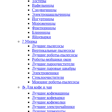
Тостеры
Вафельницы
Сэндвичницы
Электрошашлычницы
Йогуртницы
Мороженицы
Фритюрницы
Блинницы
Яйцеварки
? Уборка
Лучшие пылесосы
Вертикальные пылесосы
Лучшие роботы-пылесосы
Роботы-мойщики окон
Лучшие пароочистители
Лучшие паровые швабры
Электровеники
Стеклоочистители
Моющие роботы-пылесосы
☕ Для кофе и чая
Лучшие кофемашины
Лучшие кофеварки
Лучшие кофемолки
Лучшие электрочайники
Лучшие термопоты