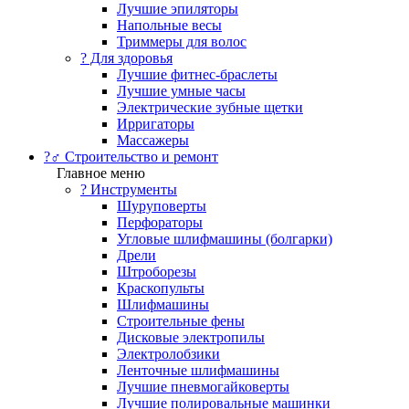
Лучшие эпиляторы
Напольные весы
Триммеры для волос
? Для здоровья
Лучшие фитнес-браслеты
Лучшие умные часы
Электрические зубные щетки
Ирригаторы
Массажеры
?‍♂️ Строительство и ремонт
Главное меню
?️ Инструменты
Шуруповерты
Перфораторы
Угловые шлифмашины (болгарки)
Дрели
Штроборезы
Краскопульты
Шлифмашины
Строительные фены
Дисковые электропилы
Электролобзики
Ленточные шлифмашины
Лучшие пневмогайковерты
Лучшие полировальные машинки