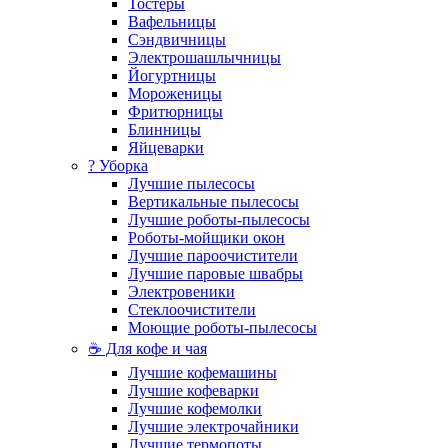
Тостеры
Вафельницы
Сэндвичницы
Электрошашлычницы
Йогуртницы
Мороженицы
Фритюрницы
Блинницы
Яйцеварки
? Уборка
Лучшие пылесосы
Вертикальные пылесосы
Лучшие роботы-пылесосы
Роботы-мойщики окон
Лучшие пароочистители
Лучшие паровые швабры
Электровеники
Стеклоочистители
Моющие роботы-пылесосы
☕ Для кофе и чая
Лучшие кофемашины
Лучшие кофеварки
Лучшие кофемолки
Лучшие электрочайники
Лучшие термопоты