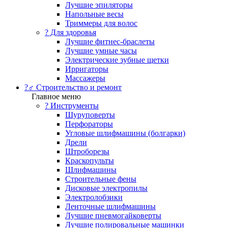
Лучшие эпиляторы
Напольные весы
Триммеры для волос
? Для здоровья
Лучшие фитнес-браслеты
Лучшие умные часы
Электрические зубные щетки
Ирригаторы
Массажеры
?‍♂️ Строительство и ремонт
Главное меню
?️ Инструменты
Шуруповерты
Перфораторы
Угловые шлифмашины (болгарки)
Дрели
Штроборезы
Краскопульты
Шлифмашины
Строительные фены
Дисковые электропилы
Электролобзики
Ленточные шлифмашины
Лучшие пневмогайковерты
Лучшие полировальные машинки