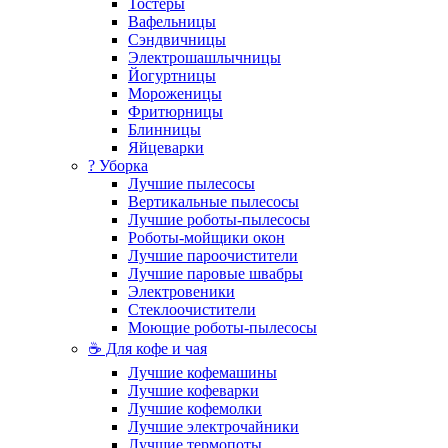
Тостеры
Вафельницы
Сэндвичницы
Электрошашлычницы
Йогуртницы
Мороженицы
Фритюрницы
Блинницы
Яйцеварки
? Уборка
Лучшие пылесосы
Вертикальные пылесосы
Лучшие роботы-пылесосы
Роботы-мойщики окон
Лучшие пароочистители
Лучшие паровые швабры
Электровеники
Стеклоочистители
Моющие роботы-пылесосы
☕ Для кофе и чая
Лучшие кофемашины
Лучшие кофеварки
Лучшие кофемолки
Лучшие электрочайники
Лучшие термопоты