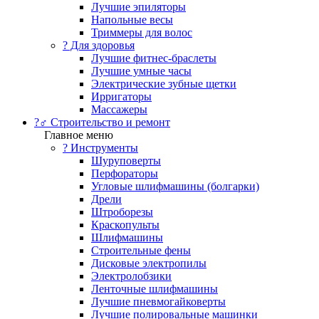
Лучшие эпиляторы
Напольные весы
Триммеры для волос
? Для здоровья
Лучшие фитнес-браслеты
Лучшие умные часы
Электрические зубные щетки
Ирригаторы
Массажеры
?‍♂️ Строительство и ремонт
Главное меню
?️ Инструменты
Шуруповерты
Перфораторы
Угловые шлифмашины (болгарки)
Дрели
Штроборезы
Краскопульты
Шлифмашины
Строительные фены
Дисковые электропилы
Электролобзики
Ленточные шлифмашины
Лучшие пневмогайковерты
Лучшие полировальные машинки