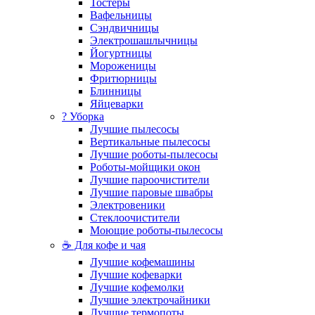
Тостеры
Вафельницы
Сэндвичницы
Электрошашлычницы
Йогуртницы
Мороженицы
Фритюрницы
Блинницы
Яйцеварки
? Уборка
Лучшие пылесосы
Вертикальные пылесосы
Лучшие роботы-пылесосы
Роботы-мойщики окон
Лучшие пароочистители
Лучшие паровые швабры
Электровеники
Стеклоочистители
Моющие роботы-пылесосы
☕ Для кофе и чая
Лучшие кофемашины
Лучшие кофеварки
Лучшие кофемолки
Лучшие электрочайники
Лучшие термопоты