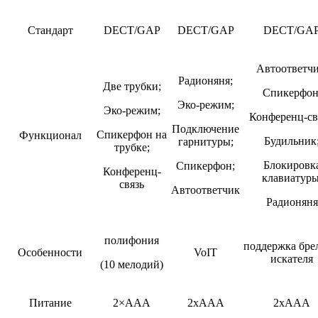
Стандарт
DECT/GAP
DECT/GAP
DECT/GA
Автоответчи
Радионяня;
Две трубки;
Спикерфон
Эко-режим;
Эко-режим;
Конференц-св
Подключение
Спикерфон на
Функционал
Будильник
гарнитуры;
трубке;
Блокировк
Спикерфон;
Конференц-
клавиатуры
связь
Автоответчик
Радионяня
полифония
поддержка бре
Особенности
VoIT
искателя
(10 мелодий)
Питание
2×ААА
2xAAA
2xAAA