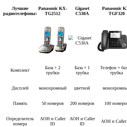
Лучшие
Panasonic KX-
Gigaset
Panasonic K
радиотелефоны:
TG2512
C530A
TGF320
База + 2
База + 1
Телефон + баз
Комплект
трубки
трубка
трубка
Дисплей
монохромный
цветной
монохромн
Память
50 номеров
200 номеров
100 номеро
Определитель
АОН и Caller
АОН и Caller
АОН и Caller
номера
ID
ID