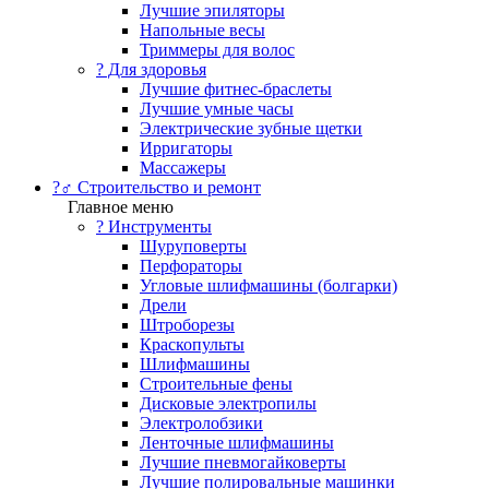
Лучшие эпиляторы
Напольные весы
Триммеры для волос
? Для здоровья
Лучшие фитнес-браслеты
Лучшие умные часы
Электрические зубные щетки
Ирригаторы
Массажеры
?‍♂️ Строительство и ремонт
Главное меню
?️ Инструменты
Шуруповерты
Перфораторы
Угловые шлифмашины (болгарки)
Дрели
Штроборезы
Краскопульты
Шлифмашины
Строительные фены
Дисковые электропилы
Электролобзики
Ленточные шлифмашины
Лучшие пневмогайковерты
Лучшие полировальные машинки