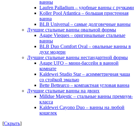
ванны
Laufen Palladium – удобные ванны с ручками
Koller Pool Atlantica – большая пристенная
ванна
BLB Universal – самые долговечные ванны
Лучшие стальные ванны овальной формы
Agape Vieques – оригинальные стальные
ванны
BLB Duo Comfort Oval – овальные ванны в
духе модерн
Лучшие стальные ванны нестандартной формы
Agape UFO – мини-бассейн в ванной
комнате
Kaldewei Studio Star – асимметричная чаша
со стойкой эмалью
Bette Bettearco – компактная угловая ванна
Лучшие стальные ванны на двоих
Milldue Majestic – стальные ванны премиум-
класса
Kaldewei Cayono Duo – ванны на любой
кошелек
[
Скрыть
]