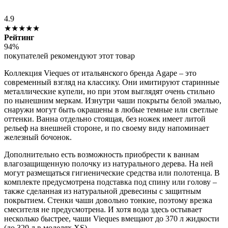
4.9
★★★★★
Рейтинг
94%
покупателей рекомендуют этот товар
Коллекция Vieques от итальянского бренда Agape – это
современный взгляд на классику. Они имитируют старинные
металлические купели, но при этом выглядят очень стильно
по нынешним меркам. Изнутри чаши покрыты белой эмалью,
снаружи могут быть окрашены в любые темные или светлые
оттенки. Ванна отдельно стоящая, без ножек имеет литой
рельеф на внешней стороне, и по своему виду напоминает
железный бочонок.
Дополнительно есть возможность приобрести к ваннам
влагозащищенную полочку из натурального дерева. На ней
могут размещаться гигиенические средства или полотенца. В
комплекте предусмотрена подставка под спину или голову –
также сделанная из натуральной древесины с защитным
покрытием. Стенки чаши довольно тонкие, поэтому врезка
смесителя не предусмотрена. И хотя вода здесь остывает
несколько быстрее, чаши Vieques вмещают до 370 л жидкости
(до 320 л в моделях XS).