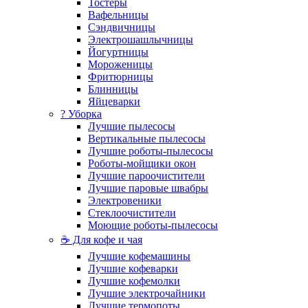
Тостеры
Вафельницы
Сэндвичницы
Электрошашлычницы
Йогуртницы
Мороженицы
Фритюрницы
Блинницы
Яйцеварки
? Уборка
Лучшие пылесосы
Вертикальные пылесосы
Лучшие роботы-пылесосы
Роботы-мойщики окон
Лучшие пароочистители
Лучшие паровые швабры
Электровеники
Стеклоочистители
Моющие роботы-пылесосы
☕ Для кофе и чая
Лучшие кофемашины
Лучшие кофеварки
Лучшие кофемолки
Лучшие электрочайники
Лучшие термопоты