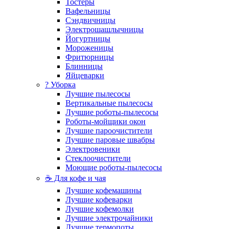
Тостеры
Вафельницы
Сэндвичницы
Электрошашлычницы
Йогуртницы
Мороженицы
Фритюрницы
Блинницы
Яйцеварки
? Уборка
Лучшие пылесосы
Вертикальные пылесосы
Лучшие роботы-пылесосы
Роботы-мойщики окон
Лучшие пароочистители
Лучшие паровые швабры
Электровеники
Стеклоочистители
Моющие роботы-пылесосы
☕ Для кофе и чая
Лучшие кофемашины
Лучшие кофеварки
Лучшие кофемолки
Лучшие электрочайники
Лучшие термопоты