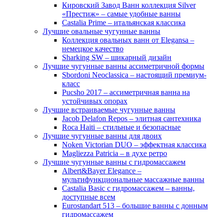
Кировский Завод Ванн коллекция Silver
«Престиж» – самые удобные ванны
Castalia Prime – итальянская классика
Лучшие овальные чугунные ванны
Коллекция овальных ванн от Elegansa –
немецкое качество
Sharking SW – шикарный дизайн
Лучшие чугунные ванны ассиметричной формы
Sbordoni Neoclassica – настоящий премиум-
класс
Pucsho 2017 – ассиметричная ванна на
устойчивых опорах
Лучшие встраиваемые чугунные ванны
Jacob Delafon Repos – элитная сантехника
Roca Haiti – стильные и безопасные
Лучшие чугунные ванны для двоих
Noken Victorian DUO – эффектная классика
Magliezza Patricia – в духе ретро
Лучшие чугунные ванны с гидромассажем
Albert&Bayer Elegance –
мультифункциональные массажные ванны
Castalia Basic с гидромассажем – ванны,
доступные всем
Eurostandart 513 – большие ванны с донным
гидромассажем