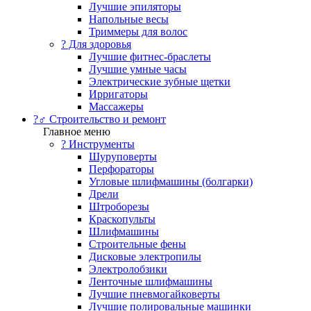
Лучшие эпиляторы
Напольные весы
Триммеры для волос
? Для здоровья
Лучшие фитнес-браслеты
Лучшие умные часы
Электрические зубные щетки
Ирригаторы
Массажеры
?‍♂️ Строительство и ремонт
Главное меню
?️ Инструменты
Шуруповерты
Перфораторы
Угловые шлифмашины (болгарки)
Дрели
Штроборезы
Краскопульты
Шлифмашины
Строительные фены
Дисковые электропилы
Электролобзики
Ленточные шлифмашины
Лучшие пневмогайковерты
Лучшие полировальные машинки