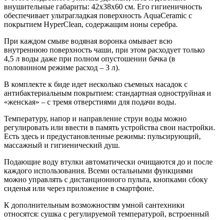
внушительные габариты: 42х38х60 см. Его гигиеничность
обеспечивает ультрагладкая поверхность AquaCeramic с
покрытием HyperClean, содержащим ионы серебра.
При каждом смыве водяная воронка омывает всю
внутреннюю поверхность чаши, при этом расходует только
4,5 л воды даже при полном опустошении бачка (в
половинном режиме расход – 3 л).
В комплекте к биде идет несколько съемных насадок с
антибактериальным покрытием: стандартная одноструйная и
«женская» – с тремя отверстиями для подачи воды.
Температуру, напор и направление струи воды можно
регулировать или ввести в память устройства свои настройки.
Есть здесь и предустановленные режимы: пульсирующий,
массажный и гигиенический душ.
Подающие воду втулки автоматически очищаются до и после
каждого использования. Всеми остальными функциями
можно управлять с дистанционного пульта, кнопками сбоку
сиденья или через приложение в смартфоне.
К дополнительным возможностям умной сантехники
относятся: сушка с регулируемой температурой, встроенный