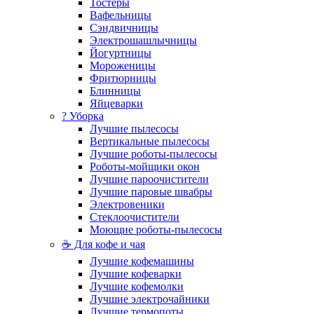
Тостеры
Вафельницы
Сэндвичницы
Электрошашлычницы
Йогуртницы
Мороженицы
Фритюрницы
Блинницы
Яйцеварки
? Уборка
Лучшие пылесосы
Вертикальные пылесосы
Лучшие роботы-пылесосы
Роботы-мойщики окон
Лучшие пароочистители
Лучшие паровые швабры
Электровеники
Стеклоочистители
Моющие роботы-пылесосы
☕ Для кофе и чая
Лучшие кофемашины
Лучшие кофеварки
Лучшие кофемолки
Лучшие электрочайники
Лучшие термопоты