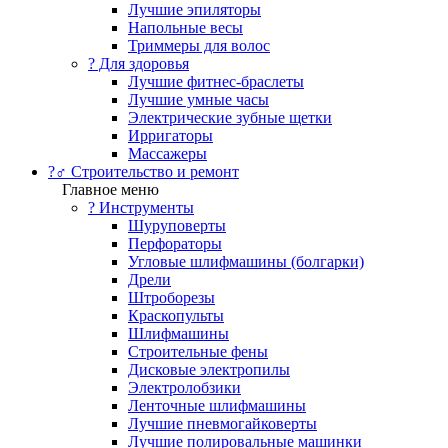
Лучшие эпиляторы
Напольные весы
Триммеры для волос
? Для здоровья
Лучшие фитнес-браслеты
Лучшие умные часы
Электрические зубные щетки
Ирригаторы
Массажеры
?‍♂️ Строительство и ремонт
Главное меню
?️ Инструменты
Шуруповерты
Перфораторы
Угловые шлифмашины (болгарки)
Дрели
Штроборезы
Краскопульты
Шлифмашины
Строительные фены
Дисковые электропилы
Электролобзики
Ленточные шлифмашины
Лучшие пневмогайковерты
Лучшие полировальные машинки