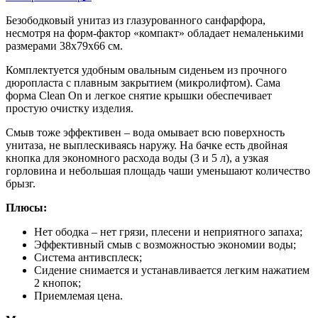
Безободковый унитаз из глазурованного санфарфора,
несмотря на форм-фактор «компакт» обладает немаленькими
размерами 38х79х66 см.
Комплектуется удобным овальным сиденьем из прочного
дюропласта с плавным закрытием (микролифтом). Сама
форма Clean On и легкое снятие крышки обеспечивает
простую очистку изделия.
Смыв тоже эффективен – вода омывает всю поверхность
унитаза, не выплескиваясь наружу. На бачке есть двойная
кнопка для экономного расхода воды (3 и 5 л), а узкая
горловина и небольшая площадь чаши уменьшают количество
брызг.
Плюсы:
Нет ободка – нет грязи, плесени и неприятного запаха;
Эффективный смыв с возможностью экономии воды;
Система антивсплеск;
Сидение снимается и устанавливается легким нажатием
2 кнопок;
Приемлемая цена.