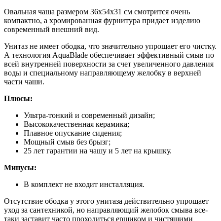
Овальная чаша размером 36х54х31 см смотрится очень
компактно, а хромированная фурнитура придает изделию
современный внешний вид.
Унитаз не имеет ободка, что значительно упрощает его чистку.
А технология AquaBlade обеспечивает эффективный смыв по
всей внутренней поверхности за счет увеличенного давления
воды и специальному направляющему желобку в верхней
части чаши.
Плюсы:
Ультра-тонкий и современный дизайн;
Высококачественная керамика;
Плавное опускание сидения;
Мощный смыв без брызг;
25 лет гарантии на чашу и 5 лет на крышку.
Минусы:
В комплект не входит инсталляция.
Отсутствие ободка у этого унитаза действительно упрощает
уход за сантехникой, но направляющий желобок смыва все-
таки заставит часто проходиться ершиком и чистящими