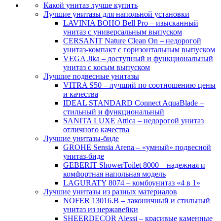
Какой унитаз лучше купить
Лучшие унитазы для напольной установки
LAVINIA BOHO Bell Pro – изысканный
унитаз с универсальным выпуском
CERSANIT Nature Clean On – недорогой
унитаз-компакт с горизонтальным выпуском
VEGA Jika – доступный и функциональный
унитаз с косым выпуском
Лучшие подвесные унитазы
VITRA S50 – лучший по соотношению цены
и качества
IDEAL STANDARD Connect AquaBlade –
стильный и функциональный
SANITA LUXE Attica – недорогой унитаз
отличного качества
Лучшие унитазы-биде
GROHE Sensia Arena – «умный» подвесной
унитаз-биде
GEBERIT ShowerToilet 8000 – надежная и
комфортная напольная модель
LAGURATY 8074 – комбоунитаз «4 в 1»
Лучшие унитазы из разных материалов
NOFER 13016.B – лаконичный и стильный
унитаз из нержавейки
SHEERDECOR Alessi – красивые каменные