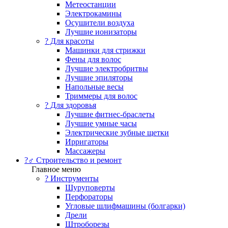
Метеостанции
Электрокамины
Осушители воздуха
Лучшие ионизаторы
? Для красоты
Машинки для стрижки
Фены для волос
Лучшие электробритвы
Лучшие эпиляторы
Напольные весы
Триммеры для волос
? Для здоровья
Лучшие фитнес-браслеты
Лучшие умные часы
Электрические зубные щетки
Ирригаторы
Массажеры
?‍♂️ Строительство и ремонт
Главное меню
?️ Инструменты
Шуруповерты
Перфораторы
Угловые шлифмашины (болгарки)
Дрели
Штроборезы