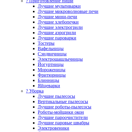
? Приготовление пищи
Лучшие мультиварки
Лучшие микроволновые печи
Лучшие мини-печи
Лучшие хлебопечки
Лучшие электрогрили
Лучшие аэрогрили
Лучшие пароварки
Тостеры
Вафельницы
Сэндвичницы
Электрошашлычницы
Йогуртницы
Мороженицы
Фритюрницы
Блинницы
Яйцеварки
? Уборка
Лучшие пылесосы
Вертикальные пылесосы
Лучшие роботы-пылесосы
Роботы-мойщики окон
Лучшие пароочистители
Лучшие паровые швабры
Электровеники