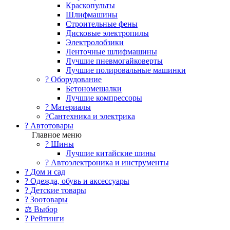
Краскопульты
Шлифмашины
Строительные фены
Дисковые электропилы
Электролобзики
Ленточные шлифмашины
Лучшие пневмогайковерты
Лучшие полировальные машинки
?️ Оборудование
Бетономешалки
Лучшие компрессоры
? Материалы
?Сантехника и электрика
? Автотовары
Главное меню
? Шины
Лучшие китайские шины
? Автоэлектроника и инструменты
? Дом и сад
? Одежда, обувь и аксессуары
? Детские товары
? Зоотовары
⚖ Выбор
? Рейтинги