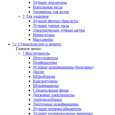
Лучшие эпиляторы
Напольные весы
Триммеры для волос
? Для здоровья
Лучшие фитнес-браслеты
Лучшие умные часы
Электрические зубные щетки
Ирригаторы
Массажеры
?‍♂️ Строительство и ремонт
Главное меню
?️ Инструменты
Шуруповерты
Перфораторы
Угловые шлифмашины (болгарки)
Дрели
Штроборезы
Краскопульты
Шлифмашины
Строительные фены
Дисковые электропилы
Электролобзики
Ленточные шлифмашины
Лучшие пневмогайковерты
Лучшие полировальные машинки