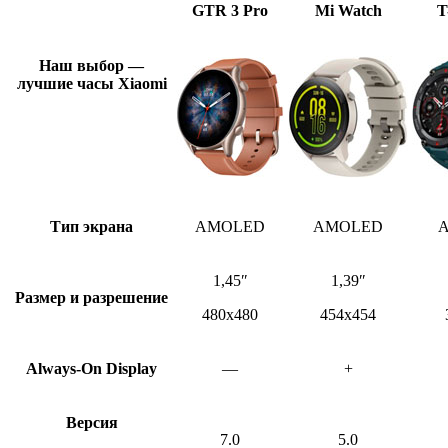
GTR 3 Pro
Mi Watch
T
Наш выбор —
лучшие часы
Xiaomi
Тип экрана
AMOLED
AMOLED
1,45″
1,39″
Размер и разрешение
480х480
454х454
Always-On
Display
—
+
Версия
7.0
5.0