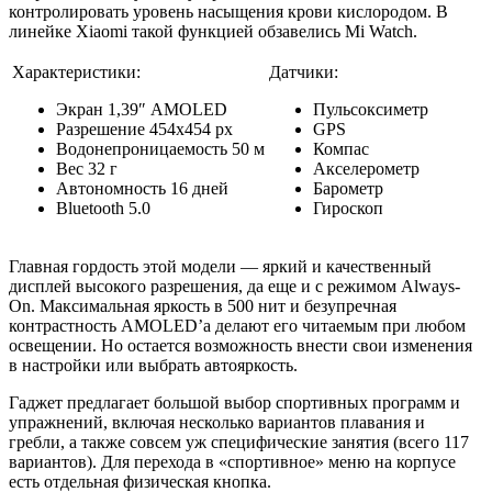
контролировать уровень насыщения крови кислородом. В
линейке Xiaomi такой функцией обзавелись Mi Watch.
Характеристики:
Датчики:
Экран 1,39″ AMOLED
Пульсоксиметр
Разрешение 454х454 рх
GPS
Водонепроницаемость 50 м
Компас
Вес 32 г
Акселерометр
Автономность 16 дней
Барометр
Bluetooth 5.0
Гироскоп
Главная гордость этой модели — яркий и качественный
дисплей высокого разрешения, да еще и с режимом Always-
On. Максимальная яркость в 500 нит и безупречная
контрастность AMOLED’а делают его читаемым при любом
освещении. Но остается возможность внести свои изменения
в настройки или выбрать автояркость.
Гаджет предлагает большой выбор спортивных программ и
упражнений, включая несколько вариантов плавания и
гребли, а также совсем уж специфические занятия (всего 117
вариантов). Для перехода в «спортивное» меню на корпусе
есть отдельная физическая кнопка.