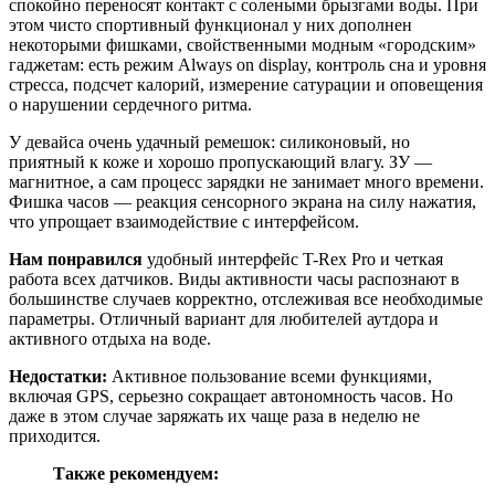
спокойно переносят контакт с солеными брызгами воды. При
этом чисто спортивный функционал у них дополнен
некоторыми фишками, свойственными модным «городским»
гаджетам: есть режим Always on display, контроль сна и уровня
стресса, подсчет калорий, измерение сатурации и оповещения
о нарушении сердечного ритма.
У девайса очень удачный ремешок: силиконовый, но
приятный к коже и хорошо пропускающий влагу. ЗУ —
магнитное, а сам процесс зарядки не занимает много времени.
Фишка часов — реакция сенсорного экрана на силу нажатия,
что упрощает взаимодействие с интерфейсом.
Нам понравился
удобный интерфейс T-Rex Pro и четкая
работа всех датчиков. Виды активности часы распознают в
большинстве случаев корректно, отслеживая все необходимые
параметры. Отличный вариант для любителей аутдора и
активного отдыха на воде.
Недостатки:
Активное пользование всеми функциями,
включая GPS, серьезно сокращает автономность часов. Но
даже в этом случае заряжать их чаще раза в неделю не
приходится.
Также рекомендуем: