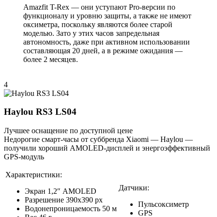
Amazfit T-Rex — они уступают Pro-версии по
функционалу и уровню защиты, а также не имеют
оксиметра, поскольку являются более старой
моделью. Зато у этих часов запредельная
автономность, даже при активном использовании
составляющая 20 дней, а в режиме ожидания —
более 2 месяцев.
4
Haylou RS3 LS04
Лучшее оснащение по доступной цене
Недорогие смарт-часы от суббренда Xiaomi — Haylou —
получили хороший AMOLED-дисплей и энергоэффективный
GPS-модуль
Характеристики:
Датчики:
Экран 1,2″ AMOLED
Разрешение 390х390 рх
Пульсоксиметр
Водонепроницаемость 50 м
GPS