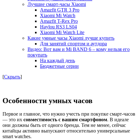
Лучшие смарт-часы Xiaomi
Amazfit GTR 3 Pro
Xiaomi Mi Watch
Amazfit T-Rex Pro
Haylou RS3 LS04
Xiaomi Mi Watch Lite
Какие умные часы Xiaomi лучше купить
Для занятий спортом и аутдора
Видео: Вот вам и Mi BAND 6 – кому нельзя его
покупать
На каждый день
Бюджетные серии
[
Скрыть
]
Особенности умных часов
Первое и главное, что нужно учесть при покупке смарт-часов
— это их
совместимость с вашим смартфоном
. В идеале
они должны быть от одного бренда. Тем не менее, сейчас
китайцы активно выпускают относительно универсальные
smart watches.