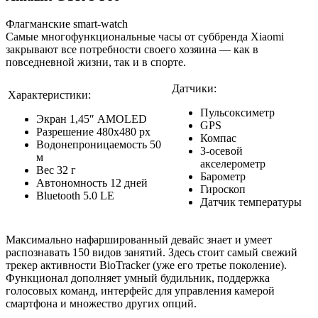
Флагманские smart-watch
Самые многофункциональные часы от суббренда Xiaomi
закрывают все потребности своего хозяина — как в
повседневной жизни, так и в спорте.
Датчики:
Характеристики:
Пульсоксиметр
Экран 1,45″ AMOLED
GPS
Разрешение 480х480 рх
Компас
Водонепроницаемость 50
3-осевой
м
акселерометр
Вес 32 г
Барометр
Автономность 12 дней
Гироскоп
Bluetooth 5.0 LE
Датчик температуры
Максимально нафаршированный девайс знает и умеет
распознавать 150 видов занятий. Здесь стоит самый свежий
трекер активности BioTracker (уже его третье поколение).
Функционал дополняет умный будильник, поддержка
голосовых команд, интерфейс для управления камерой
смартфона и множество других опций.