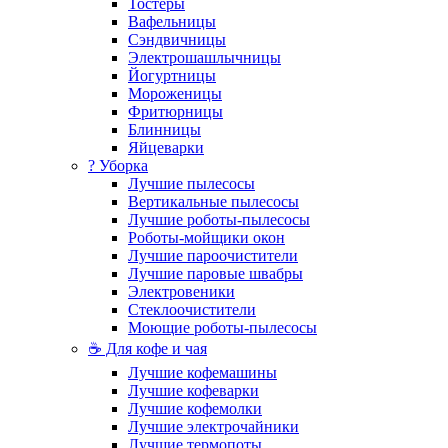
Тостеры
Вафельницы
Сэндвичницы
Электрошашлычницы
Йогуртницы
Мороженицы
Фритюрницы
Блинницы
Яйцеварки
? Уборка
Лучшие пылесосы
Вертикальные пылесосы
Лучшие роботы-пылесосы
Роботы-мойщики окон
Лучшие пароочистители
Лучшие паровые швабры
Электровеники
Стеклоочистители
Моющие роботы-пылесосы
☕ Для кофе и чая
Лучшие кофемашины
Лучшие кофеварки
Лучшие кофемолки
Лучшие электрочайники
Лучшие термопоты