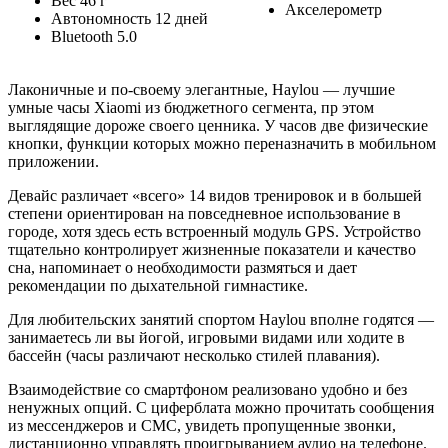
Вес 46 г
Акселерометр
Автономность 12 дней
Bluetooth 5.0
Лаконичные и по-своему элегантные, Haylou — лучшие
умные часы Xiaomi из бюджетного сегмента, пр этом
выглядящие дороже своего ценника. У часов две физические
кнопки, функции которых можно переназначить в мобильном
приложении.
Девайс различает «всего» 14 видов тренировок и в большей
степени ориентирован на повседневное использование в
городе, хотя здесь есть встроенный модуль GPS. Устройство
тщательно контролирует жизненные показатели и качество
сна, напоминает о необходимости размяться и дает
рекомендации по дыхательной гимнастике.
Для любительских занятий спортом Haylou вполне годятся —
занимаетесь ли вы йогой, игровыми видами или ходите в
бассейн (часы различают несколько стилей плавания).
Взаимодействие со смартфоном реализовано удобно и без
ненужных опций. С циферблата можно прочитать сообщения
из мессенджеров и СМС, увидеть пропущенные звонки,
дистанционно управлять проигрыванием аудио на телефоне.