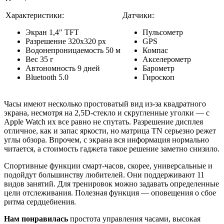
Характеристики:
Датчики:
Экран 1,4″ TFT
Пульсометр
Разрешение 320х320 рх
GPS
Водонепроницаемость 50 м
Компас
Вес 35 г
Акселерометр
Автономность 9 дней
Барометр
Bluetooth 5.0
Гироскоп
Часы имеют несколько простоватый вид из-за квадратного
экрана, несмотря на 2,5D-стекло и скругленные уголки — с
Apple Watch их все равно не спутать. Разрешение дисплея
отличное, как и запас яркости, но матрица TN серьезно режет
углы обзора. Впрочем, с экрана вся информация нормально
читается, а стоимость гаджета такое решение заметно снизило.
Спортивные функции смарт-часов, скорее, универсальные и
подойдут большинству любителей. Они поддерживают 11
видов занятий. Для тренировок можно задавать определенные
цели отслеживания. Полезная функция — оповещения о сбое
ритма сердцебиения.
Нам понравилась
простота управления часами, высокая