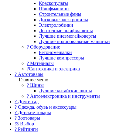
Краскопульты
Шлифмашины
Строительные фены
Дисковые электропилы
Электролобзики
Ленточные шлифмашины
Лучшие пневмогайковерты
Лучшие полировальные машинки
?️ Оборудование
Бетономешалки
Лучшие компрессоры
? Материалы
?Сантехника и электрика
? Автотовары
Главное меню
? Шины
Лучшие китайские шины
? Автоэлектроника и инструменты
? Дом и сад
? Одежда, обувь и аксессуары
? Детские товары
? Зоотовары
⚖ Выбор
? Рейтинги