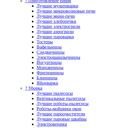
? Приготовление пищи
Лучшие мультиварки
Лучшие микроволновые печи
Лучшие мини-печи
Лучшие хлебопечки
Лучшие электрогрили
Лучшие аэрогрили
Лучшие пароварки
Тостеры
Вафельницы
Сэндвичницы
Электрошашлычницы
Йогуртницы
Мороженицы
Фритюрницы
Блинницы
Яйцеварки
? Уборка
Лучшие пылесосы
Вертикальные пылесосы
Лучшие роботы-пылесосы
Роботы-мойщики окон
Лучшие пароочистители
Лучшие паровые швабры
Электровеники