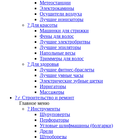
Метеостанции
Электрокамины
Осушители воздуха
Лучшие ионизаторы
? Для красоты
Машинки для стрижки
Фены для волос
Лучшие электробритвы
Лучшие эпиляторы
Напольные весы
Триммеры для волос
? Для здоровья
Лучшие фитнес-браслеты
Лучшие умные часы
Электрические зубные щетки
Ирригаторы
Массажеры
?‍♂️ Строительство и ремонт
Главное меню
?️ Инструменты
Шуруповерты
Перфораторы
Угловые шлифмашины (болгарки)
Дрели
Штроборезы