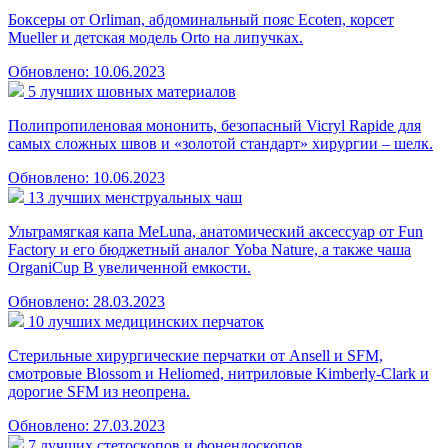
Боксеры от Orliman, абдоминальный пояс Ecoten, корсет
Mueller и детская модель Orto на липучках.
Обновлено: 10.06.2023
5 лучших шовных материалов
Полипропиленовая мононить, безопасный Vicryl Rapide для
самых сложных швов и «золотой стандарт» хирургии – шелк.
Обновлено: 10.06.2023
13 лучших менструальных чаш
Ультрамягкая капа MeLuna, анатомический аксессуар от Fun
Factory и его бюджетный аналог Yoba Nature, а также чаша
OrganiCup B увеличенной емкости.
Обновлено: 28.03.2023
10 лучших медицинских перчаток
Стерильные хирургические перчатки от Ansell и SFM,
смотровые Blossom и Heliomed, нитриловые Kimberly-Clark и
дорогие SFM из неопрена.
Обновлено: 27.03.2023
7 лучших стетоскопов и фонендоскопов