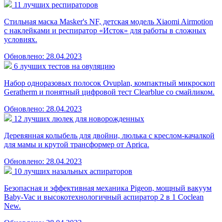
11 лучших респираторов
Стильная маска Masker's NF, детская модель Xiaomi Airmotion
с наклейками и респиратор «Исток» для работы в сложных
условиях.
Обновлено: 28.04.2023
6 лучших тестов на овуляцию
Набор одноразовых полосок Ovuplan, компактный микроскоп
Geratherm и понятный цифровой тест Clearblue со смайликом.
Обновлено: 28.04.2023
12 лучших люлек для новорожденных
Деревянная колыбель для двойни, люлька с креслом-качалкой
для мамы и крутой трансформер от Aprica.
Обновлено: 28.04.2023
10 лучших назальных аспираторов
Безопасная и эффективная механика Pigeon, мощный вакуум
Baby-Vac и высокотехнологичный аспиратор 2 в 1 Coclean
New.