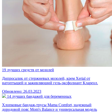
19 лучших средств от мозолей
Дипросалик от стержневых мозолей, крем Xerial от
натоптышей и заживляющий гель-эксфолиант Клареол.
Обновлено: 26.03.2023
14 лучших бандажей для беременных
Хлопковые бандаж-трусы Mama Comfort, надежный
дородовой пояс Mom's Balance и универсальная модель