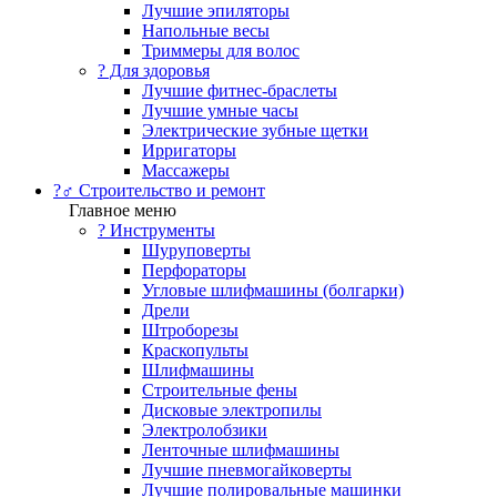
Лучшие эпиляторы
Напольные весы
Триммеры для волос
? Для здоровья
Лучшие фитнес-браслеты
Лучшие умные часы
Электрические зубные щетки
Ирригаторы
Массажеры
?‍♂️ Строительство и ремонт
Главное меню
?️ Инструменты
Шуруповерты
Перфораторы
Угловые шлифмашины (болгарки)
Дрели
Штроборезы
Краскопульты
Шлифмашины
Строительные фены
Дисковые электропилы
Электролобзики
Ленточные шлифмашины
Лучшие пневмогайковерты
Лучшие полировальные машинки