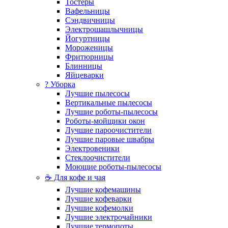
Тостеры
Вафельницы
Сэндвичницы
Электрошашлычницы
Йогуртницы
Мороженицы
Фритюрницы
Блинницы
Яйцеварки
? Уборка
Лучшие пылесосы
Вертикальные пылесосы
Лучшие роботы-пылесосы
Роботы-мойщики окон
Лучшие пароочистители
Лучшие паровые швабры
Электровеники
Стеклоочистители
Моющие роботы-пылесосы
☕ Для кофе и чая
Лучшие кофемашины
Лучшие кофеварки
Лучшие кофемолки
Лучшие электрочайники
Лучшие термопоты