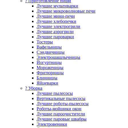
? Приготовление пищи
Лучшие мультиварки
Лучшие микроволновые печи
Лучшие мини-печи
Лучшие хлебопечки
Лучшие электрогрили
Лучшие аэрогрили
Лучшие пароварки
Тостеры
Вафельницы
Сэндвичницы
Электрошашлычницы
Йогуртницы
Мороженицы
Фритюрницы
Блинницы
Яйцеварки
? Уборка
Лучшие пылесосы
Вертикальные пылесосы
Лучшие роботы-пылесосы
Роботы-мойщики окон
Лучшие пароочистители
Лучшие паровые швабры
Электровеники