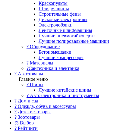
Краскопульты
Шлифмашины
Строительные фены
Дисковые электропилы
Электролобзики
Ленточные шлифмашины
Лучшие пневмогайковерты
Лучшие полировальные машинки
?️ Оборудование
Бетономешалки
Лучшие компрессоры
? Материалы
?Сантехника и электрика
? Автотовары
Главное меню
? Шины
Лучшие китайские шины
? Автоэлектроника и инструменты
? Дом и сад
? Одежда, обувь и аксессуары
? Детские товары
? Зоотовары
⚖ Выбор
? Рейтинги