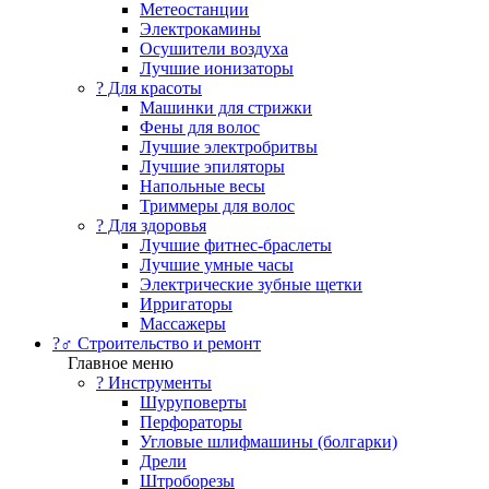
Метеостанции
Электрокамины
Осушители воздуха
Лучшие ионизаторы
? Для красоты
Машинки для стрижки
Фены для волос
Лучшие электробритвы
Лучшие эпиляторы
Напольные весы
Триммеры для волос
? Для здоровья
Лучшие фитнес-браслеты
Лучшие умные часы
Электрические зубные щетки
Ирригаторы
Массажеры
?‍♂️ Строительство и ремонт
Главное меню
?️ Инструменты
Шуруповерты
Перфораторы
Угловые шлифмашины (болгарки)
Дрели
Штроборезы