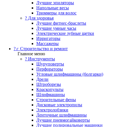
Лучшие эпиляторы
Напольные весы
Триммеры для волос
? Для здоровья
Лучшие фитнес-браслеты
Лучшие умные часы
Электрические зубные щетки
Ирригаторы
Массажеры
?‍♂️ Строительство и ремонт
Главное меню
?️ Инструменты
Шуруповерты
Перфораторы
Угловые шлифмашины (болгарки)
Дрели
Штроборезы
Краскопульты
Шлифмашины
Строительные фены
Дисковые электропилы
Электролобзики
Ленточные шлифмашины
Лучшие пневмогайковерты
Лучшие полировальные машинки