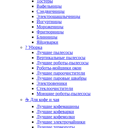
Тостеры
Вафельницы
Сэндвичницы
Электрошашлычницы
Йогуртницы
Мороженицы
Фритюрницы
Блинницы
Яйцеварки
? Уборка
Лучшие пылесосы
Вертикальные пылесосы
Лучшие роботы-пылесосы
Роботы-мойщики окон
Лучшие пароочистители
Лучшие паровые швабры
Электровеники
Стеклоочистители
Моющие роботы-пылесосы
☕ Для кофе и чая
Лучшие кофемашины
Лучшие кофеварки
Лучшие кофемолки
Лучшие электрочайники
Лучшие термопоты