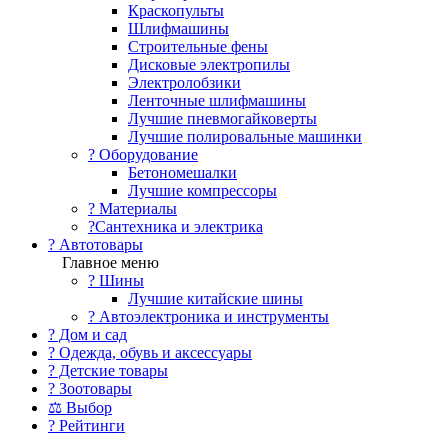
Краскопульты
Шлифмашины
Строительные фены
Дисковые электропилы
Электролобзики
Ленточные шлифмашины
Лучшие пневмогайковерты
Лучшие полировальные машинки
?️ Оборудование
Бетономешалки
Лучшие компрессоры
? Материалы
?Сантехника и электрика
? Автотовары
Главное меню
? Шины
Лучшие китайские шины
? Автоэлектроника и инструменты
? Дом и сад
? Одежда, обувь и аксессуары
? Детские товары
? Зоотовары
⚖ Выбор
? Рейтинги