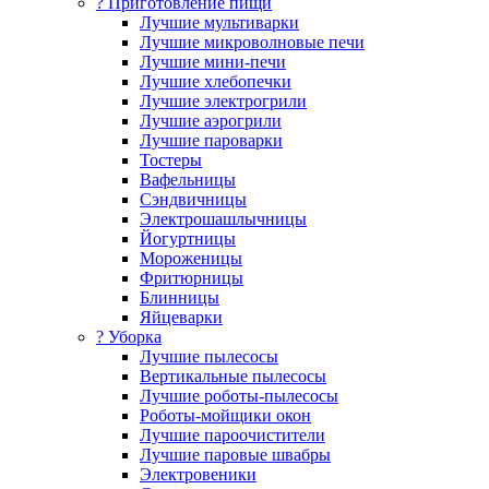
? Приготовление пищи
Лучшие мультиварки
Лучшие микроволновые печи
Лучшие мини-печи
Лучшие хлебопечки
Лучшие электрогрили
Лучшие аэрогрили
Лучшие пароварки
Тостеры
Вафельницы
Сэндвичницы
Электрошашлычницы
Йогуртницы
Мороженицы
Фритюрницы
Блинницы
Яйцеварки
? Уборка
Лучшие пылесосы
Вертикальные пылесосы
Лучшие роботы-пылесосы
Роботы-мойщики окон
Лучшие пароочистители
Лучшие паровые швабры
Электровеники