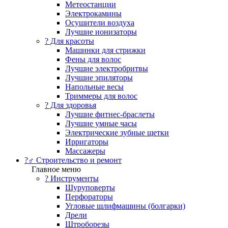
Метеостанции
Электрокамины
Осушители воздуха
Лучшие ионизаторы
? Для красоты
Машинки для стрижки
Фены для волос
Лучшие электробритвы
Лучшие эпиляторы
Напольные весы
Триммеры для волос
? Для здоровья
Лучшие фитнес-браслеты
Лучшие умные часы
Электрические зубные щетки
Ирригаторы
Массажеры
?‍♂️ Строительство и ремонт
Главное меню
?️ Инструменты
Шуруповерты
Перфораторы
Угловые шлифмашины (болгарки)
Дрели
Штроборезы