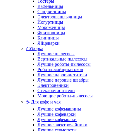
Тостеры
Вафельницы
Сэндвичницы
Электрошашлычницы
Йогуртницы
Мороженицы
Фритюрницы
Блинницы
Яйцеварки
? Уборка
Лучшие пылесосы
Вертикальные пылесосы
Лучшие роботы-пылесосы
Роботы-мойщики окон
Лучшие пароочистители
Лучшие паровые швабры
Электровеники
Стеклоочистители
Моющие роботы-пылесосы
☕ Для кофе и чая
Лучшие кофемашины
Лучшие кофеварки
Лучшие кофемолки
Лучшие электрочайники
Лучшие термопоты