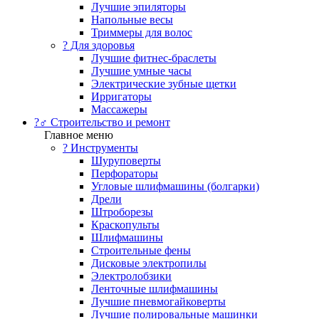
Лучшие эпиляторы
Напольные весы
Триммеры для волос
? Для здоровья
Лучшие фитнес-браслеты
Лучшие умные часы
Электрические зубные щетки
Ирригаторы
Массажеры
?‍♂️ Строительство и ремонт
Главное меню
?️ Инструменты
Шуруповерты
Перфораторы
Угловые шлифмашины (болгарки)
Дрели
Штроборезы
Краскопульты
Шлифмашины
Строительные фены
Дисковые электропилы
Электролобзики
Ленточные шлифмашины
Лучшие пневмогайковерты
Лучшие полировальные машинки