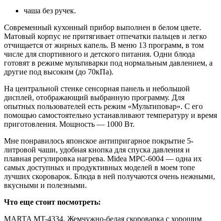
чаша без ручек.
Современный кухонный прибор выполнен в белом цвете.
Матовый корпус не притягивает отпечатки пальцев и легко
отчищается от жирных капель. В меню 13 программ, в том
числе для спортивного и детского питания. Одни блюда
готовят в режиме мультиварки под нормальным давлением, а
другие под высоким (до 70кПа).
На центральной стенке сенсорная панель и небольшой
дисплей, отображающий выбранную программу. Для
опытных пользователей есть режим «Мультиповар». С его
помощью самостоятельно устанавливают температуру и время
приготовления. Мощность — 1000 Вт.
Мне понравилось японское антипригарное покрытие 5-
литровой чаши, удобная кнопка для спуска давления и
плавная регулировка нагрева. Midea MPC-6004 — одна их
самых доступных и продуктивных моделей в моем топе
лучших скороварок. Блюда в ней получаются очень нежными,
вкусными и полезными.
Что еще стоит посмотреть:
MARTA MT-4334. Жемчужно-белая скороварка с хорошим