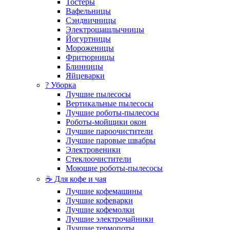
Тостеры
Вафельницы
Сэндвичницы
Электрошашлычницы
Йогуртницы
Мороженицы
Фритюрницы
Блинницы
Яйцеварки
? Уборка
Лучшие пылесосы
Вертикальные пылесосы
Лучшие роботы-пылесосы
Роботы-мойщики окон
Лучшие пароочистители
Лучшие паровые швабры
Электровеники
Стеклоочистители
Моющие роботы-пылесосы
☕ Для кофе и чая
Лучшие кофемашины
Лучшие кофеварки
Лучшие кофемолки
Лучшие электрочайники
Лучшие термопоты