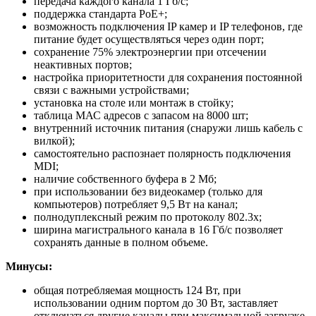
передача каждого канала 1 Гб/с;
поддержка стандарта РоЕ+;
возможность подключения IP камер и IP телефонов, где
питание будет осуществляться через один порт;
сохранение 75% электроэнергии при отсечении
неактивных портов;
настройка приоритетности для сохранения постоянной
связи с важными устройствами;
установка на столе или монтаж в стойку;
таблица МАС адресов с запасом на 8000 шт;
внутренний источник питания (снаружи лишь кабель с
вилкой);
самостоятельно распознает полярность подключения
MDI;
наличие собственного буфера в 2 Мб;
при использовании без видеокамер (только для
компьютеров) потребляет 9,5 Вт на канал;
полнодуплексный режим по протоколу 802.3х;
ширина магистрального канала в 16 Гб/с позволяет
сохранять данные в полном объеме.
Минусы:
общая потребляемая мощность 124 Вт, при
использовании одним портом до 30 Вт, заставляет
отключаться другие каналы при максимальной загрузке