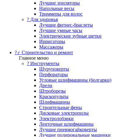
Лучшие эпиляторы
Напольные весы
Триммеры для волос
? Для здоровья
Лучшие фитнес-браслеты
Лучшие умные часы
Электрические зубные щетки
Ирригаторы
Массажеры
?‍♂️ Строительство и ремонт
Главное меню
?️ Инструменты
Шуруповерты
Перфораторы
Угловые шлифмашины (болгарки)
Дрели
Штроборезы
Краскопульты
Шлифмашины
Строительные фены
Дисковые электропилы
Электролобзики
Ленточные шлифмашины
Лучшие пневмогайковерты
Лучшие полировальные машинки