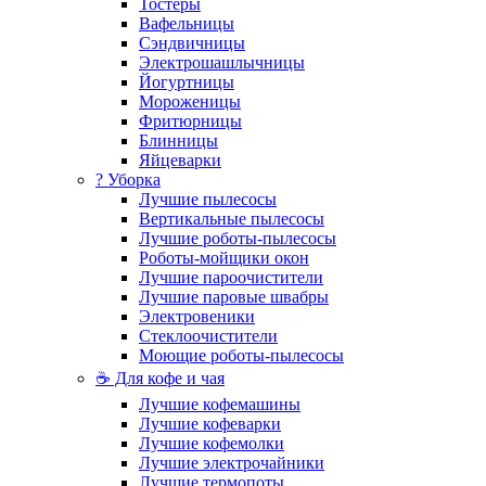
Тостеры
Вафельницы
Сэндвичницы
Электрошашлычницы
Йогуртницы
Мороженицы
Фритюрницы
Блинницы
Яйцеварки
? Уборка
Лучшие пылесосы
Вертикальные пылесосы
Лучшие роботы-пылесосы
Роботы-мойщики окон
Лучшие пароочистители
Лучшие паровые швабры
Электровеники
Стеклоочистители
Моющие роботы-пылесосы
☕ Для кофе и чая
Лучшие кофемашины
Лучшие кофеварки
Лучшие кофемолки
Лучшие электрочайники
Лучшие термопоты