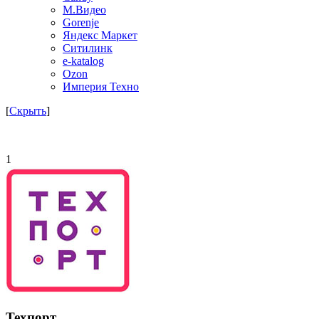
М.Видео
Gorenje
Яндекс Маркет
Ситилинк
e-katalog
Ozon
Империя Техно
[
Скрыть
]
1
Техпорт