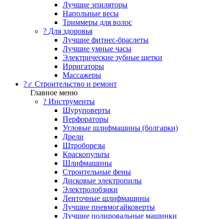
Лучшие эпиляторы
Напольные весы
Триммеры для волос
? Для здоровья
Лучшие фитнес-браслеты
Лучшие умные часы
Электрические зубные щетки
Ирригаторы
Массажеры
?‍♂️ Строительство и ремонт
Главное меню
?️ Инструменты
Шуруповерты
Перфораторы
Угловые шлифмашины (болгарки)
Дрели
Штроборезы
Краскопульты
Шлифмашины
Строительные фены
Дисковые электропилы
Электролобзики
Ленточные шлифмашины
Лучшие пневмогайковерты
Лучшие полировальные машинки