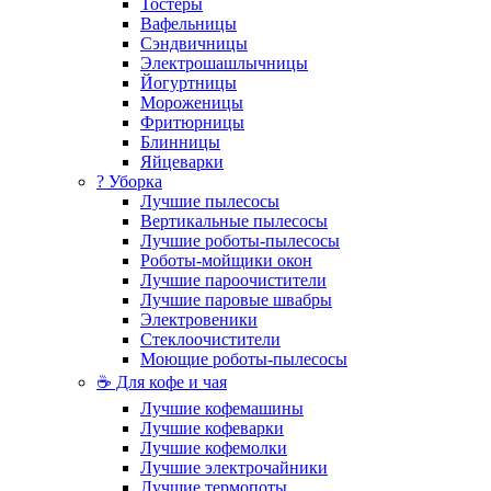
Тостеры
Вафельницы
Сэндвичницы
Электрошашлычницы
Йогуртницы
Мороженицы
Фритюрницы
Блинницы
Яйцеварки
? Уборка
Лучшие пылесосы
Вертикальные пылесосы
Лучшие роботы-пылесосы
Роботы-мойщики окон
Лучшие пароочистители
Лучшие паровые швабры
Электровеники
Стеклоочистители
Моющие роботы-пылесосы
☕ Для кофе и чая
Лучшие кофемашины
Лучшие кофеварки
Лучшие кофемолки
Лучшие электрочайники
Лучшие термопоты