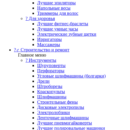
Лучшие эпиляторы
Напольные весы
Триммеры для волос
? Для здоровья
Лучшие фитнес-браслеты
Лучшие умные часы
Электрические зубные щетки
Ирригаторы
Массажеры
?‍♂️ Строительство и ремонт
Главное меню
?️ Инструменты
Шуруповерты
Перфораторы
Угловые шлифмашины (болгарки)
Дрели
Штроборезы
Краскопульты
Шлифмашины
Строительные фены
Дисковые электропилы
Электролобзики
Ленточные шлифмашины
Лучшие пневмогайковерты
Лучшие полировальные машинки