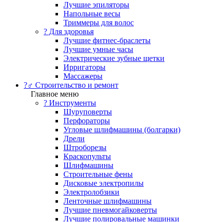
Лучшие эпиляторы
Напольные весы
Триммеры для волос
? Для здоровья
Лучшие фитнес-браслеты
Лучшие умные часы
Электрические зубные щетки
Ирригаторы
Массажеры
?‍♂️ Строительство и ремонт
Главное меню
?️ Инструменты
Шуруповерты
Перфораторы
Угловые шлифмашины (болгарки)
Дрели
Штроборезы
Краскопульты
Шлифмашины
Строительные фены
Дисковые электропилы
Электролобзики
Ленточные шлифмашины
Лучшие пневмогайковерты
Лучшие полировальные машинки