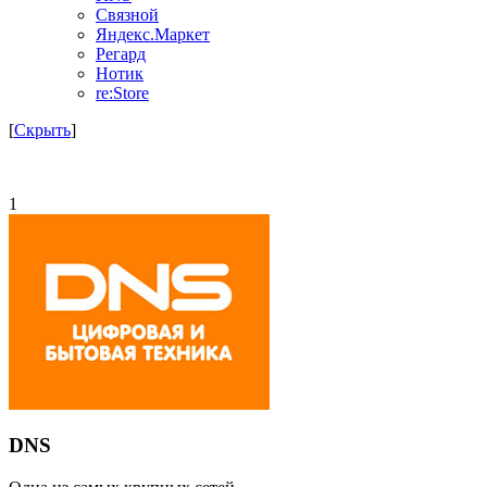
Связной
Яндекс.Маркет
Регард
Нотик
re:Store
[
Скрыть
]
1
DNS