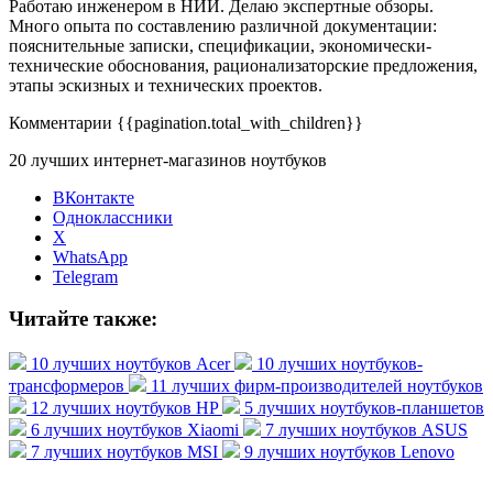
Работаю инженером в НИИ. Делаю экспертные обзоры.
Много опыта по составлению различной документации:
пояснительные записки, спецификации, экономически-
технические обоснования, рационализаторские предложения,
этапы эскизных и технических проектов.
Комментарии
{{pagination.total_with_children}}
20 лучших интернет-магазинов ноутбуков
ВКонтакте
Одноклассники
X
WhatsApp
Telegram
Читайте также:
10 лучших ноутбуков Acer
10 лучших ноутбуков-
трансформеров
11 лучших фирм-производителей ноутбуков
12 лучших ноутбуков HP
5 лучших ноутбуков-планшетов
6 лучших ноутбуков Xiaomi
7 лучших ноутбуков ASUS
7 лучших ноутбуков MSI
9 лучших ноутбуков Lenovo