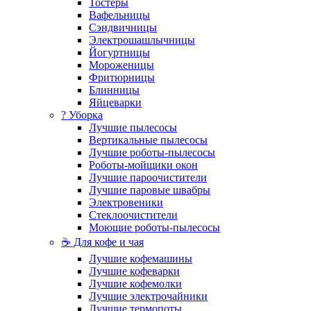
Тостеры
Вафельницы
Сэндвичницы
Электрошашлычницы
Йогуртницы
Мороженицы
Фритюрницы
Блинницы
Яйцеварки
? Уборка
Лучшие пылесосы
Вертикальные пылесосы
Лучшие роботы-пылесосы
Роботы-мойщики окон
Лучшие пароочистители
Лучшие паровые швабры
Электровеники
Стеклоочистители
Моющие роботы-пылесосы
☕ Для кофе и чая
Лучшие кофемашины
Лучшие кофеварки
Лучшие кофемолки
Лучшие электрочайники
Лучшие термопоты