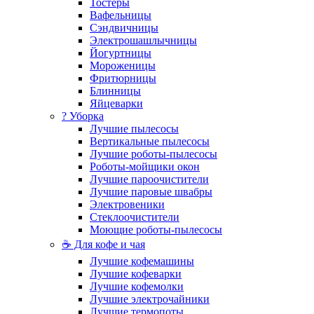
Тостеры
Вафельницы
Сэндвичницы
Электрошашлычницы
Йогуртницы
Мороженицы
Фритюрницы
Блинницы
Яйцеварки
? Уборка
Лучшие пылесосы
Вертикальные пылесосы
Лучшие роботы-пылесосы
Роботы-мойщики окон
Лучшие пароочистители
Лучшие паровые швабры
Электровеники
Стеклоочистители
Моющие роботы-пылесосы
☕ Для кофе и чая
Лучшие кофемашины
Лучшие кофеварки
Лучшие кофемолки
Лучшие электрочайники
Лучшие термопоты