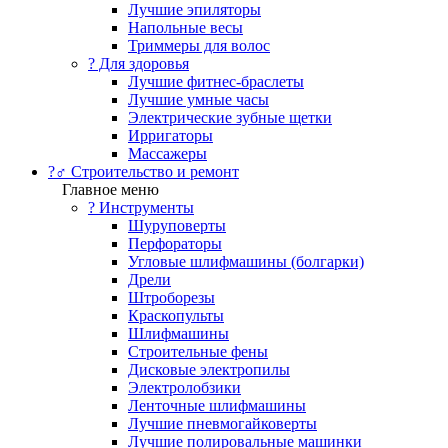
Лучшие эпиляторы
Напольные весы
Триммеры для волос
? Для здоровья
Лучшие фитнес-браслеты
Лучшие умные часы
Электрические зубные щетки
Ирригаторы
Массажеры
?‍♂️ Строительство и ремонт
Главное меню
?️ Инструменты
Шуруповерты
Перфораторы
Угловые шлифмашины (болгарки)
Дрели
Штроборезы
Краскопульты
Шлифмашины
Строительные фены
Дисковые электропилы
Электролобзики
Ленточные шлифмашины
Лучшие пневмогайковерты
Лучшие полировальные машинки