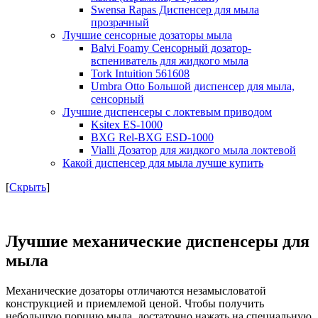
Swensa Rapas Диспенсер для мыла
прозрачный
Лучшие сенсорные дозаторы мыла
Balvi Foamy Сенсорный дозатор-
вспениватель для жидкого мыла
Tork Intuition 561608
Umbra Otto Большой диспенсер для мыла,
сенсорный
Лучшие диспенсеры с локтевым приводом
Ksitex ES-1000
BXG Rel-BXG ESD-1000
Vialli Дозатор для жидкого мыла локтевой
Какой диспенсер для мыла лучше купить
[
Скрыть
]
Лучшие механические диспенсеры для
мыла
Механические дозаторы отличаются незамысловатой
конструкцией и приемлемой ценой. Чтобы получить
небольшую порцию мыла, достаточно нажать на специальную