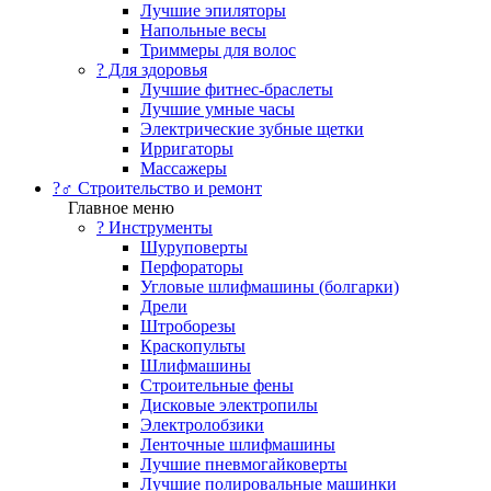
Лучшие эпиляторы
Напольные весы
Триммеры для волос
? Для здоровья
Лучшие фитнес-браслеты
Лучшие умные часы
Электрические зубные щетки
Ирригаторы
Массажеры
?‍♂️ Строительство и ремонт
Главное меню
?️ Инструменты
Шуруповерты
Перфораторы
Угловые шлифмашины (болгарки)
Дрели
Штроборезы
Краскопульты
Шлифмашины
Строительные фены
Дисковые электропилы
Электролобзики
Ленточные шлифмашины
Лучшие пневмогайковерты
Лучшие полировальные машинки