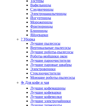
Тостеры
Вафельницы
Сэндвичницы
Электрошашлычницы
Йогуртницы
Мороженицы
Фритюрницы
Блинницы
Яйцеварки
? Уборка
Лучшие пылесосы
Вертикальные пылесосы
Лучшие роботы-пылесосы
Роботы-мойщики окон
Лучшие пароочистители
Лучшие паровые швабры
Электровеники
Стеклоочистители
Моющие роботы-пылесосы
☕ Для кофе и чая
Лучшие кофемашины
Лучшие кофеварки
Лучшие кофемолки
Лучшие электрочайники
Лучшие термопоты